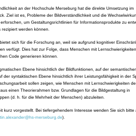
ndlichkeit an der Hochschule Merseburg hat die direkte Umsetzung im
k. Ziel ist es, Probleme der Bildverständlichkeit und die Wechselwirku
 erforschen, um Gestaltungsrichtlinien für Informationsprodukte zu entw
 rezipiert werden können.
ietet sich für die Forschung an, weil sie aufgrund kognitiver Einschrä
n verfügt. Dies hat zur Folge, dass Menschen mit Lernschwierigkeiten
ichen Code generieren können.
gmatischen Ebene hinsichtlich der Bildfunktionen, auf der semantische
 der syntaktischen Ebene hinsichtlich ihrer Leistungsfähigkeit in der 
rschungsarbeit sollen zeigen, wie Menschen mit Lernschwierigkeiten d
us einen Theorierahmen bzw. Grundlagen für die Bildgestaltung in
ppen (d. h. für die Mehrheit der Menschen) abzuleiten.
t kurz vorgestellt. Bei tiefergehendem Interesse wenden Sie sich bitte 
stin.alexander@hs-merseburg.de
).