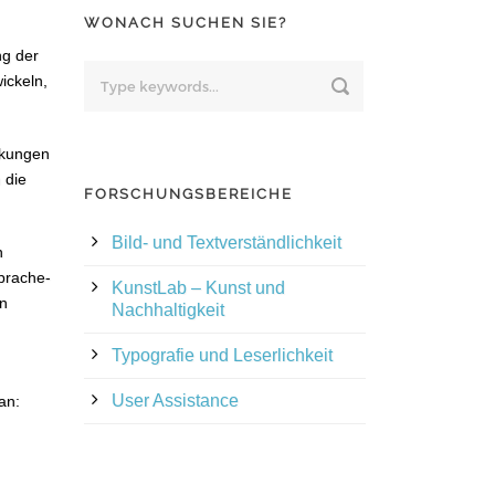
WONACH SUCHEN SIE?
ng der
ickeln,
nkungen
 die
FORSCHUNGSBEREICHE
Bild- und Textverständlichkeit
n
Sprache-
KunstLab – Kunst und
en
Nachhaltigkeit
Typografie und Leserlichkeit
User Assistance
an: