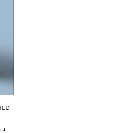
ILD
und