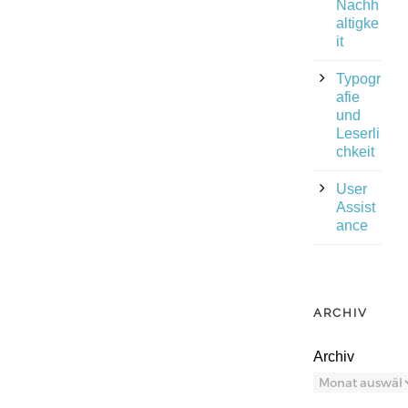
Nachh
altigke
it
Typogr
afie
und
Leserli
chkeit
User
Assist
ance
ARCHIV
Archiv