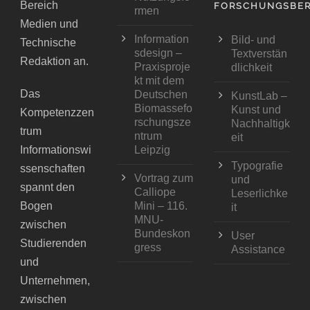
Bereich
FORSCHUNGSBER
rmen
Medien und
Information
Bild- und
Technische
sdesign –
Textverstän
Redaktion an.
Praxisproje
dlichkeit
kt mit dem
Das
Deutschen
KunstLab –
Biomassefo
Kunst und
Kompetenzzen
rschungsze
Nachhaltigk
trum
ntrum
eit
Informationswi
Leipzig
Typografie
ssenschaften
Vortrag zum
und
spannt den
Calliope
Leserlichke
Bogen
Mini – 116.
it
MNU-
zwischen
Bundeskon
User
Studierenden
gress
Assistance
und
Unternehmen,
zwischen