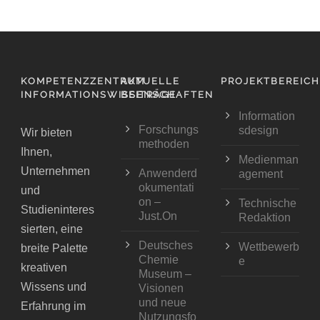
KOMPETENZZENTRUM
AKTUELLE
PROJEKTBEREIC
INFORMATIONSWISSENSCHAFTEN
BEITRÄGE
Information
Forschungs
sdesign
Wir bieten
methoden
Ihnen,
Medienman
Unternehmen
Anwenderd
agement
okumentati
und
on –
Technische
Studieninteres
Just.On
Redaktion
sierten, eine
Deutsches
Wettbewerb
breite Palette
Chemie
e
kreativen
Museum –
Wissens und
Visionen
und neue
Erfahrung im
Nutzungsfo