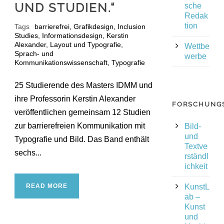
UND STUDIEN.“
sche
Redak
tion
Tags
barrierefrei
,
Grafikdesign
,
Inclusion
Studies
,
Informationsdesign
,
Kerstin
Alexander
,
Layout und Typografie
,
Wettbe
Sprach- und
werbe
Kommunikationswissenschaft
,
Typografie
25 Studierende des Masters IDMM und
ihre Professorin Kerstin Alexander
FORSCHUNG
veröffentlichen gemeinsam 12 Studien
zur barrierefreien Kommunikation mit
Bild-
und
Typografie und Bild. Das Band enthält
Textve
sechs...
rständl
ichkeit
READ MORE
KunstL
ab –
Kunst
und