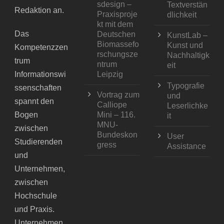
sdesign –
Textverstän
Redaktion an.
Praxisproje
dlichkeit
kt mit dem
Das
Deutschen
KunstLab –
Biomassefo
Kunst und
Kompetenzzen
rschungsze
Nachhaltigk
trum
ntrum
eit
Informationswi
Leipzig
Typografie
ssenschaften
Vortrag zum
und
spannt den
Calliope
Leserlichke
Bogen
Mini – 116.
it
MNU-
zwischen
Bundeskon
User
Studierenden
gress
Assistance
und
Unternehmen,
zwischen
Hochschule
und Praxis.
Unternehmen