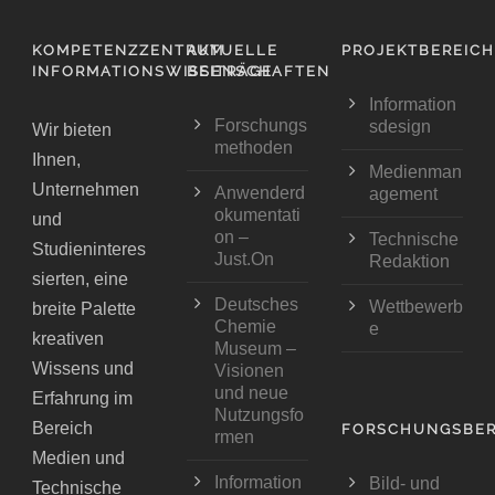
KOMPETENZZENTRUM
AKTUELLE
PROJEKTBEREIC
INFORMATIONSWISSENSCHAFTEN
BEITRÄGE
Information
Forschungs
sdesign
Wir bieten
methoden
Ihnen,
Medienman
Unternehmen
Anwenderd
agement
okumentati
und
on –
Technische
Studieninteres
Just.On
Redaktion
sierten, eine
Deutsches
Wettbewerb
breite Palette
Chemie
e
kreativen
Museum –
Wissens und
Visionen
und neue
Erfahrung im
Nutzungsfo
Bereich
FORSCHUNGSBER
rmen
Medien und
Information
Bild- und
Technische