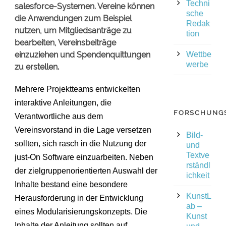
Techni
salesforce-Systemen. Vereine können
sche
die Anwendungen zum Beispiel
Redak
nutzen, um Mitgliedsanträge zu
tion
bearbeiten, Vereinsbeiträge
einzuziehen und Spendenquittungen
Wettbe
werbe
zu erstellen.
Mehrere Projektteams entwickelten
interaktive Anleitungen, die
FORSCHUNG
Verantwortliche aus dem
Vereinsvorstand in die Lage versetzen
Bild-
sollten, sich rasch in die Nutzung der
und
Textve
just-On Software einzuarbeiten. Neben
rständl
der zielgruppenorientierten Auswahl der
ichkeit
Inhalte bestand eine besondere
KunstL
Herausforderung in der Entwicklung
ab –
eines Modularisierungskonzepts. Die
Kunst
Inhalte der Anleitung sollten auf