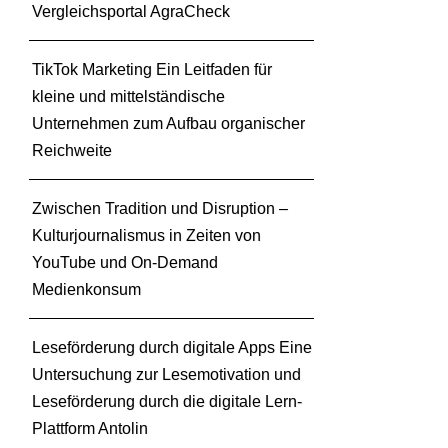
M
Vergleichsportal AgraCheck
i
n
TikTok Marketing Ein Leitfaden für
i
kleine und mittelständische
–
Unternehmen zum Aufbau organischer
1
1
Reichweite
6
.
Zwischen Tradition und Disruption –
M
Kulturjournalismus in Zeiten von
N
U
YouTube und On-Demand
-
Medienkonsum
B
u
Leseförderung durch digitale Apps Eine
n
Untersuchung zur Lesemotivation und
d
e
Leseförderung durch die digitale Lern-
s
Plattform Antolin
k