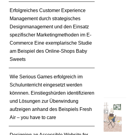
h
Erfolgreiches Customer Experience
u
Management durch strategisches
n
g
Designmanagement und den Einsatz
s
spezifischer Marketingmethoden im E-
m
Commerce Eine exemplarische Studie
e
am Beispiel des Online-Shops Baby
t
Sweets
h
o
d
Wie Serious Games erfolgreich im
e
Schulunterricht eingesetzt werden
n
könnnen. Einstiegshürden identifizieren
und Lösungen zur Überwindung
F
aufzeigen anhand des Beispiels Fresh
i
Air – you have to care
g
u
r
Designing an Accessible Website for