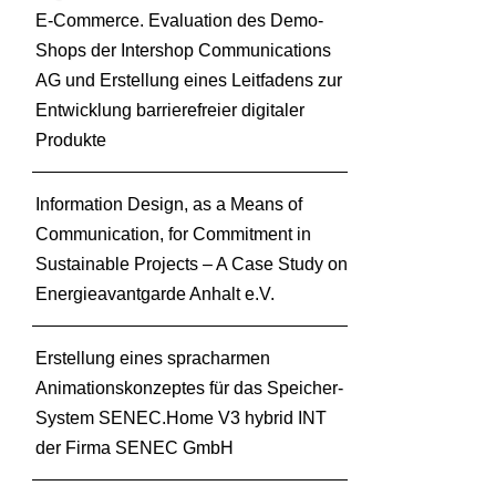
b
E-Commerce. Evaluation des Demo-
l
Shops der Intershop Communications
i
AG und Erstellung eines Leitfadens zur
c
Entwicklung barrierefreier digitaler
k
Produkte
e
i
n
Information Design, as a Means of
G
Communication, for Commitment in
a
Sustainable Projects – A Case Study on
m
Energieavantgarde Anhalt e.V.
i
f
i
Erstellung eines spracharmen
c
Animationskonzeptes für das Speicher-
a
System SENEC.Home V3 hybrid INT
t
der Firma SENEC GmbH
i
o