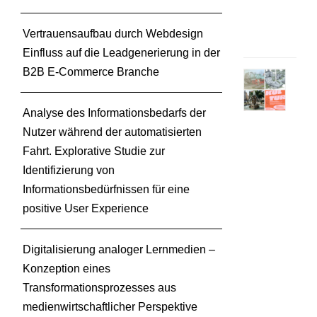
.
O
Vertrauensaufbau durch Webdesign
n
Einfluss auf die Leadgenerierung in der
B2B E-Commerce Branche
D
e
u
Analyse des Informationsbedarfs der
t
Nutzer während der automatisierten
s
Fahrt. Explorative Studie zur
c
Identifizierung von
h
Informationsbedürfnissen für eine
e
positive User Experience
s
C
h
Digitalisierung analoger Lernmedien –
e
Konzeption eines
m
Transformationsprozesses aus
i
e
medienwirtschaftlicher Perspektive