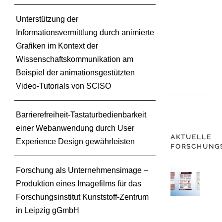
o
Unterstützung der
n
Informationsvermittlung durch animierte
g
r
Grafiken im Kontext der
e
Wissenschaftskommunikation am
s
Beispiel der animationsgestützten
s
Video-Tutorials von SCISO
Barrierefreiheit-Tastaturbedienbarkeit
einer Webanwendung durch User
AKTUELLE
Experience Design gewährleisten
FORSCHUNG
Forschung als Unternehmensimage –
F
Produktion eines Imagefilms für das
o
r
Forschungsinstitut Kunststoff-Zentrum
s
in Leipzig gGmbH
c