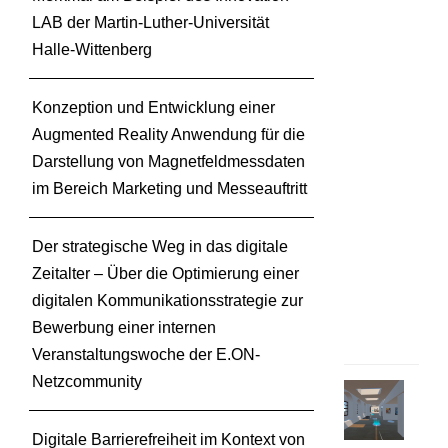
m
LAB der Martin-Luther-Universität
e
Halle-Wittenberg
r
s
e
Konzeption und Entwicklung einer
m
Augmented Reality Anwendung für die
e
Darstellung von Magnetfeldmessdaten
s
im Bereich Marketing und Messeauftritt
t
e
r
Der strategische Weg in das digitale
2
Zeitalter – Über die Optimierung einer
0
digitalen Kommunikationsstrategie zur
2
Bewerbung einer internen
5
Veranstaltungswoche der E.ON-
Netzcommunity
E
i
Digitale Barrierefreiheit im Kontext von
n