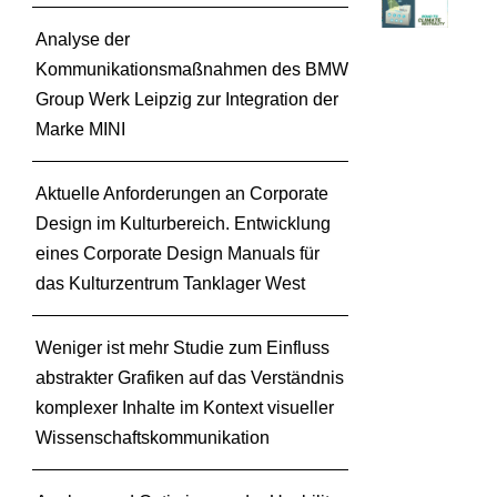
n
f
Analyse der
o
Kommunikationsmaßnahmen des BMW
r
Group Werk Leipzig zur Integration der
m
Marke MINI
a
t
i
Aktuelle Anforderungen an Corporate
o
Design im Kulturbereich. Entwicklung
n
eines Corporate Design Manuals für
s
d
das Kulturzentrum Tanklager West
e
s
Weniger ist mehr Studie zum Einfluss
i
abstrakter Grafiken auf das Verständnis
g
komplexer Inhalte im Kontext visueller
n
–
Wissenschaftskommunikation
P
r