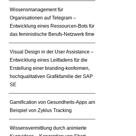
u
t
Wissensmanagement für
s
Organisationen auf Telegram –
c
Entwicklung eines Ressourcen-Bots für
h
das feministische Berufs-Netzwerk fime
e
n
B
Visual Design in der User Assistance –
i
Entwicklung eines Leitfadens für die
o
Erstellung einer branding-konformen,
m
hochqualitativen Grafikfamilie der SAP
a
SE
s
s
e
Gamification von Gesundheits-Apps am
f
Beispiel von Zyklus Tracking
o
r
s
Wissensvermittlung durch animierte
c