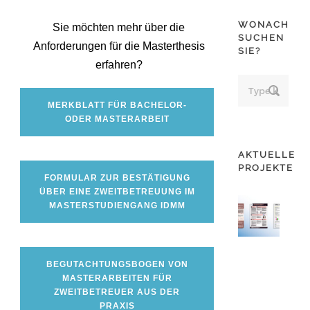
WONACH
Sie möchten mehr über die
SUCHEN
Anforderungen für die Masterthesis
SIE?
erfahren?
MERKBLATT FÜR BACHELOR-
ODER MASTERARBEIT
AKTUELLE
PROJEKTE
FORMULAR ZUR BESTÄTIGUNG
ÜBER EINE ZWEITBETREUUNG IM
F
MASTERSTUDIENGANG IDMM
o
r
s
BEGUTACHTUNGSBOGEN VON
c
MASTERARBEITEN FÜR
h
ZWEITBETREUER AUS DER
u
PRAXIS