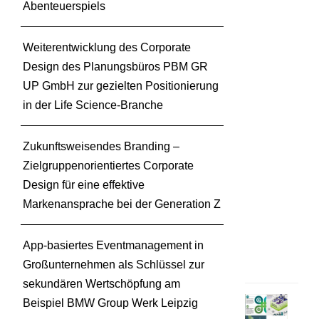
Abenteuerspiels
u
e
N
Weiterentwicklung des Corporate
u
Design des Planungsbüros PBM GR
t
UP GmbH zur gezielten Positionierung
z
in der Life Science-Branche
u
n
g
Zukunftsweisendes Branding –
s
Zielgruppenorientiertes Corporate
f
Design für eine effektive
o
Markenansprache bei der Generation Z
r
m
e
App-basiertes Eventmanagement in
n
Großunternehmen als Schlüssel zur
sekundären Wertschöpfung am
Beispiel BMW Group Werk Leipzig
I