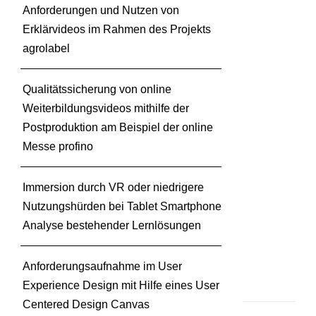
n
Anforderungen und Nutzen von
u
Erklärvideos im Rahmen des Projekts
n
agrolabel
d
V
i
Qualitätssicherung von online
r
Weiterbildungsvideos mithilfe der
t
Postproduktion am Beispiel der online
u
Messe profino
a
l
R
Immersion durch VR oder niedrigere
e
Nutzungshürden bei Tablet Smartphone
a
Analyse bestehender Lernlösungen
l
i
t
Anforderungsaufnahme im User
y
Experience Design mit Hilfe eines User
Centered Design Canvas