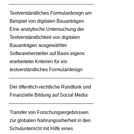
M
u
Textverständliches Formulardesign am
s
Beispiel von digitalen Bauanträgen
e
Eine analytische Untersuchung der
u
m
Textverständlichkeit von digitalen
–
Bauanträgen ausgewählter
V
Softwarehersteller auf Basis eigens
i
erarbeiteter Kriterien für ein
s
textverständliches Formulardesign
i
o
n
Der öffentlich-rechtliche Rundfunk und
e
Finanzielle Bildung auf Social Media
n
u
Transfer von Forschungsergebnissen
n
d
zur globalen Nahrungssiherheit in den
n
Schulunterricht mit Hilfe eines
e