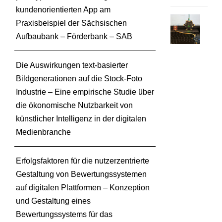
kundenorientierten App am
V
Praxisbeispiel der Sächsischen
o
Aufbaubank – Förderbank – SAB
r
t
Die Auswirkungen text-basierter
r
a
Bildgenerationen auf die Stock-Foto
g
Industrie – Eine empirische Studie über
z
die ökonomische Nutzbarkeit von
u
künstlicher Intelligenz in der digitalen
m
Medienbranche
C
a
l
Erfolgsfaktoren für die nutzerzentrierte
l
Gestaltung von Bewertungssystemen
i
auf digitalen Plattformen – Konzeption
o
und Gestaltung eines
p
Bewertungssystems für das
e