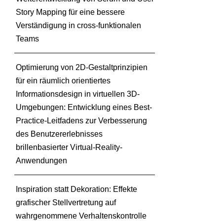
r
Story Mapping für eine bessere
d
Verständigung in cross-funktionalen
o
Teams
k
u
m
Optimierung von 2D-Gestaltprinzipien
e
für ein räumlich orientiertes
n
Informationsdesign in virtuellen 3D-
t
Umgebungen: Entwicklung eines Best-
a
t
Practice-Leitfadens zur Verbesserung
i
des Benutzererlebnisses
o
brillenbasierter Virtual-Reality-
n
Anwendungen
–
J
u
Inspiration statt Dekoration: Effekte
s
grafischer Stellvertretung auf
t
wahrgenommene Verhaltenskontrolle