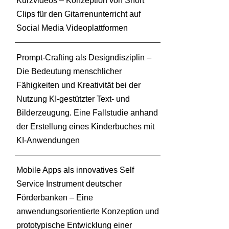
Kurzvideos – Konzeption von Short
h
Clips für den Gitarrenunterricht auf
u
Social Media Videoplattformen
n
g
s
Prompt-Crafting als Designdisziplin –
z
Die Bedeutung menschlicher
e
Fähigkeiten und Kreativität bei der
n
Nutzung KI-gestützter Text- und
t
Bilderzeugung. Eine Fallstudie anhand
r
u
der Erstellung eines Kinderbuches mit
m
KI-Anwendungen
L
e
Mobile Apps als innovatives Self
i
Service Instrument deutscher
p
z
Förderbanken – Eine
i
anwendungsorientierte Konzeption und
g
prototypische Entwicklung einer