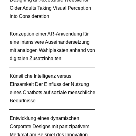
a
Older Adults Taking Visual Perception
t
into Consideration
i
v
Konzeption einer AR-Anwendung für
e
s
eine intensivere Auseinandersetzung
Z
mit analogen Wahlplakaten anhand von
e
digitalen Zusatzinhalten
i
c
Künstliche Intelligenz versus
h
n
Einsamkeit Der Einfluss der Nutzung
e
eines Chatbots auf soziale menschliche
n
Bedürfnisse
i
m
S
Entwicklung eines dynamischen
o
Corporate Designs mit partizipativem
m
Merkmal am Beispiel des Innovation