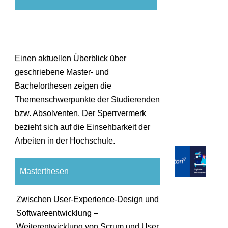
n
g
s
m
e
Einen aktuellen Überblick über
t
geschriebene Master- und
h
Bachelorthesen zeigen die
o
d
Themenschwerpunkte der Studierenden
e
bzw. Absolventen. Der Sperrvermerk
n
bezieht sich auf die Einsehbarkeit der
Arbeiten in der Hochschule.
A
n
Masterthesen
w
e
Zwischen User-Experience-Design und
n
d
Softwareentwicklung –
e
Weiterentwicklung von Scrum und User