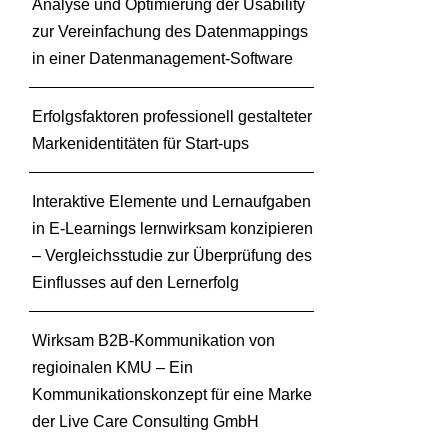
Analyse und Optimierung der Usability
a
zur Vereinfachung des Datenmappings
x
in einer Datenmanagement-Software
i
s
p
Erfolgsfaktoren professionell gestalteter
r
Markenidentitäten für Start-ups
o
j
e
Interaktive Elemente und Lernaufgaben
k
in E-Learnings lernwirksam konzipieren
t
– Vergleichsstudie zur Überprüfung des
m
Einflusses auf den Lernerfolg
i
t
d
Wirksam B2B-Kommunikation von
e
regioinalen KMU – Ein
m
Kommunikationskonzept für eine Marke
D
der Live Care Consulting GmbH
e