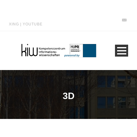
XING
|
YOUTUBE
3D