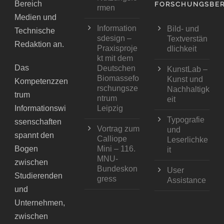
Bereich
FORSCHUNGSBER
rmen
Medien und
Information
Bild- und
Technische
sdesign –
Textverstän
Redaktion an.
Praxisproje
dlichkeit
kt mit dem
Das
Deutschen
KunstLab –
Biomassefo
Kunst und
Kompetenzzen
rschungsze
Nachhaltigk
trum
ntrum
eit
Informationswi
Leipzig
Typografie
ssenschaften
Vortrag zum
und
spannt den
Calliope
Leserlichke
Bogen
Mini – 116.
it
MNU-
zwischen
Bundeskon
User
Studierenden
gress
Assistance
und
Unternehmen,
zwischen