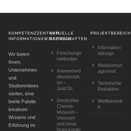
KOMPETENZZENTRUM
AKTUELLE
PROJEKTBEREIC
INFORMATIONSWISSENSCHAFTEN
BEITRÄGE
Information
Forschungs
sdesign
Wir bieten
methoden
Ihnen,
Medienman
Unternehmen
Anwenderd
agement
okumentati
und
on –
Technische
Studieninteres
Just.On
Redaktion
sierten, eine
Deutsches
Wettbewerb
breite Palette
Chemie
e
kreativen
Museum –
Wissens und
Visionen
und neue
Erfahrung im
Nutzungsfo