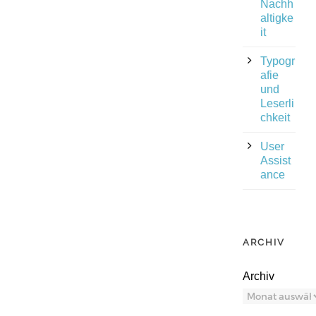
Nachh
altigke
it
Typogr
afie
und
Leserli
chkeit
User
Assist
ance
ARCHIV
Archiv