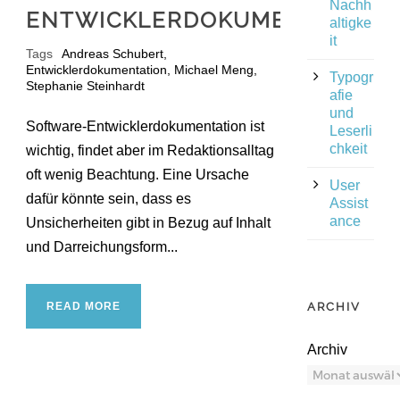
Nachh
ENTWICKLERDOKUMENTATION
altigke
it
Tags
Andreas Schubert
,
Entwicklerdokumentation
,
Michael Meng
,
Typogr
Stephanie Steinhardt
afie
und
Software-Entwicklerdokumentation ist
Leserli
chkeit
wichtig, findet aber im Redaktionsalltag
oft wenig Beachtung. Eine Ursache
User
dafür könnte sein, dass es
Assist
ance
Unsicherheiten gibt in Bezug auf Inhalt
und Darreichungsform...
READ MORE
ARCHIV
Archiv