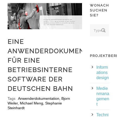
WONACH
SUCHEN
SIE?
EINE
ANWENDERDOKUMENTATION
PROJEKTBER
FÜR EINE
Inform
BETRIEBSINTERNE
ations
SOFTWARE DER
design
DEUTSCHEN BAHN
Medie
nmana
Tags
Anwenderdokumentation
,
Bjorn
gemen
Weiler
,
Michael Meng
,
Stephanie
t
Steinhardt
Techni