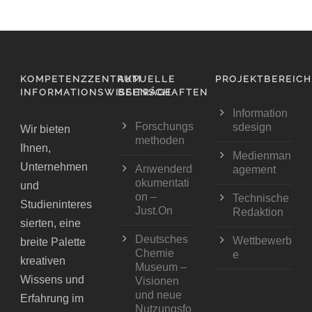
KOMPETENZZENTRUM
AKTUELLE
PROJEKTBEREIC
INFORMATIONSWISSENSCHAFTEN
BEITRÄGE
Information
Forschungs
sdesign
Wir bieten
methoden
Ihnen,
Medienman
Unternehmen
Anwenderd
agement
okumentati
und
on –
Technische
Studieninteres
Just.On
Redaktion
sierten, eine
Deutsches
Wettbewerb
breite Palette
Chemie
e
kreativen
Museum –
Wissens und
Visionen
und neue
Erfahrung im
Nutzungsfo