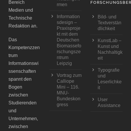
Bereich
FORSCHUNGSBER
rmen
Medien und
Information
Bild- und
Technische
sdesign –
Textverstän
Redaktion an.
Praxisproje
dlichkeit
kt mit dem
Das
Deutschen
KunstLab –
Biomassefo
Kunst und
Kompetenzzen
rschungsze
Nachhaltigk
trum
ntrum
eit
Informationswi
Leipzig
Typografie
ssenschaften
Vortrag zum
und
spannt den
Calliope
Leserlichke
Bogen
Mini – 116.
it
MNU-
zwischen
Bundeskon
User
Studierenden
gress
Assistance
und
Unternehmen,
zwischen