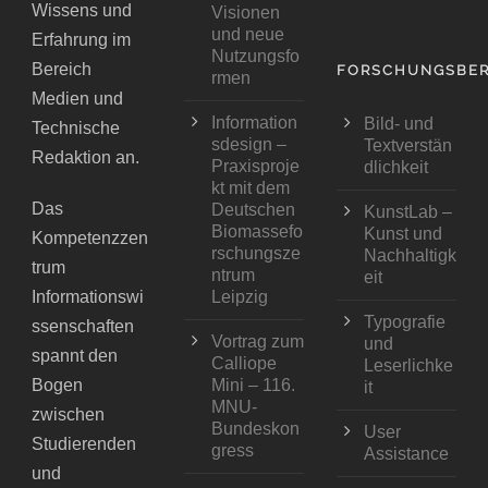
Wissens und
Visionen
und neue
Erfahrung im
Nutzungsfo
Bereich
FORSCHUNGSBER
rmen
Medien und
Information
Bild- und
Technische
sdesign –
Textverstän
Redaktion an.
Praxisproje
dlichkeit
kt mit dem
Das
Deutschen
KunstLab –
Biomassefo
Kunst und
Kompetenzzen
rschungsze
Nachhaltigk
trum
ntrum
eit
Informationswi
Leipzig
Typografie
ssenschaften
Vortrag zum
und
spannt den
Calliope
Leserlichke
Bogen
Mini – 116.
it
MNU-
zwischen
Bundeskon
User
Studierenden
gress
Assistance
und