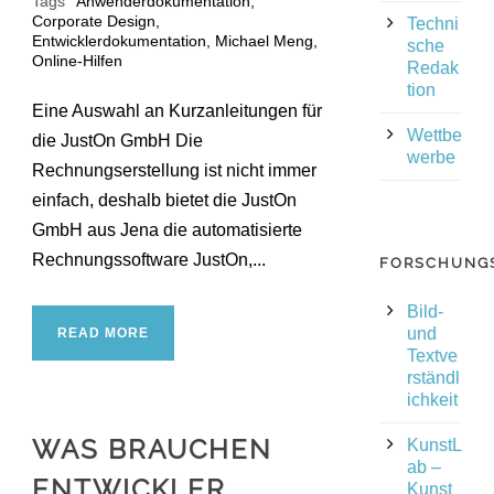
Tags
Anwenderdokumentation
,
Corporate Design
,
Techni
Entwicklerdokumentation
,
Michael Meng
,
sche
Online-Hilfen
Redak
tion
Eine Auswahl an Kurzanleitungen für
Wettbe
die JustOn GmbH Die
werbe
Rechnungserstellung ist nicht immer
einfach, deshalb bietet die JustOn
GmbH aus Jena die automatisierte
Rechnungssoftware JustOn,...
FORSCHUNG
Bild-
und
READ MORE
Textve
rständl
ichkeit
WAS BRAUCHEN
KunstL
ab –
ENTWICKLER
Kunst