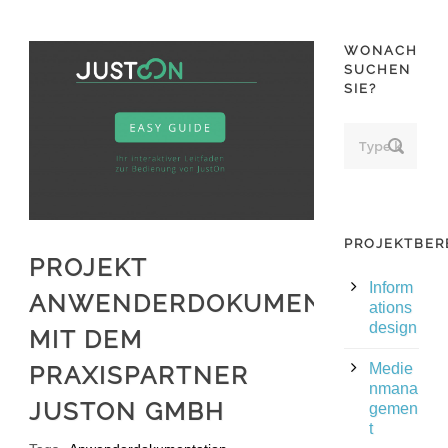
WONACH
SUCHEN
SIE?
PROJEKTBER
PROJEKT
Inform
ANWENDERDOKUMENTATION
ations
design
MIT DEM
Medie
PRAXISPARTNER
nmana
JUSTON GMBH
gemen
t