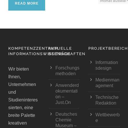
READ MORE
KOMPETENZZENTRUM
AKTUELLE
PROJEKTBEREIC
INFORMATIONSWISSENSCHAFTEN
BEITRÄGE
Information
Forschungs
sdesign
Wir bieten
methoden
Ihnen,
Medienman
Unternehmen
Anwenderd
agement
okumentati
und
on –
Technische
Studieninteres
Just.On
Redaktion
sierten, eine
Deutsches
Wettbewerb
breite Palette
Chemie
e
kreativen
Museum –