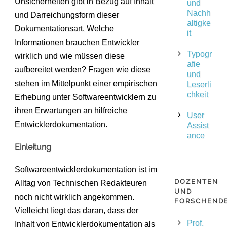
Unsicherheiten gibt in Bezug auf Inhalt
und
Nachh
und Darreichungsform dieser
altigke
Dokumentationsart. Welche
it
Informationen brauchen Entwickler
Typogr
wirklich und wie müssen diese
afie
aufbereitet werden? Fragen wie diese
und
stehen im Mittelpunkt einer empirischen
Leserli
chkeit
Erhebung unter Softwareentwicklern zu
ihren Erwartungen an hilfreiche
User
Entwicklerdokumentation.
Assist
ance
Einleitung
Softwareentwicklerdokumentation ist im
DOZENTEN
Alltag von Technischen Redakteuren
UND
noch nicht wirklich angekommen.
FORSCHEND
Vielleicht liegt das daran, dass der
Prof.
Inhalt von Entwicklerdokumentation als