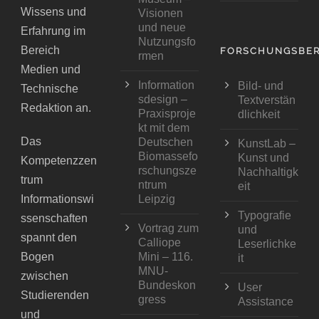
Wissens und
Visionen
und neue
Erfahrung im
Nutzungsfo
Bereich
FORSCHUNGSBER
rmen
Medien und
Information
Bild- und
Technische
sdesign –
Textverstän
Redaktion an.
Praxisproje
dlichkeit
kt mit dem
Das
Deutschen
KunstLab –
Biomassefo
Kunst und
Kompetenzzen
rschungsze
Nachhaltigk
trum
ntrum
eit
Informationswi
Leipzig
Typografie
ssenschaften
Vortrag zum
und
spannt den
Calliope
Leserlichke
Bogen
Mini – 116.
it
MNU-
zwischen
Bundeskon
User
Studierenden
gress
Assistance
und