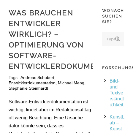
WONACH
WAS BRAUCHEN
SUCHEN
ENTWICKLER
SIE?
WIRKLICH? –
OPTIMIERUNG VON
SOFTWARE-
ENTWICKLERDOKUMENTATION
FORSCHUNG
Tags
Andreas Schubert
,
Bild-
Entwicklerdokumentation
,
Michael Meng
,
und
Stephanie Steinhardt
Textve
rständl
Software-Entwicklerdokumentation ist
ichkeit
wichtig, findet aber im Redaktionsalltag
KunstL
oft wenig Beachtung. Eine Ursache
ab –
dafür könnte sein, dass es
Kunst