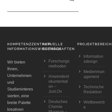
KOMPETENZZENTRUM
AKTUELLE
PROJEKTBEREIC
INFORMATIONSWISSENSCHAFTEN
BEITRÄGE
Information
Forschungs
sdesign
Wir bieten
methoden
Ihnen,
Medienman
Unternehmen
Anwenderd
agement
okumentati
und
on –
Technische
Studieninteres
Just.On
Redaktion
sierten, eine
Deutsches
Wettbewerb
breite Palette
Chemie
e
kreativen
Museum –