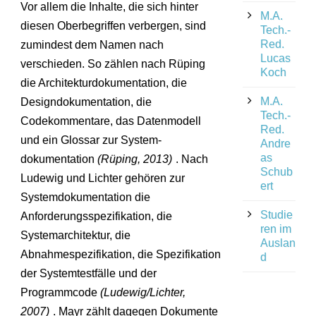
Vor allem die Inhalte, die sich hinter
M.A.
diesen Oberbegriffen verbergen, sind
Tech.-
Red.
zumindest dem Namen nach
Lucas
verschieden. So zählen nach Rüping
Koch
die Architekturdokumentation, die
M.A.
Designdokumentation, die
Tech.-
Codekommentare, das Datenmodell
Red.
und ein Glossar zur System-
Andre
as
dokumentation
(Rüping, 2013)
. Nach
Schub
Ludewig und Lichter gehören zur
ert
Systemdokumentation die
Studie
Anforderungsspezifikation, die
ren im
Systemarchitektur, die
Auslan
Abnahmespezifikation, die Spezifikation
d
der Systemtestfälle und der
Programmcode
(Ludewig/Lichter,
2007)
. Mayr zählt dagegen Dokumente