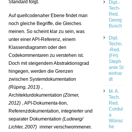
Standard folgt.
Dipl.-
Tech-
Red.
Auf quellcodenaher Ebene findet man
Georg
noch gleiche Begriffe, die Gleiches
Busch
meinen. So scheint klar zu sein, was
Dipl.
unter einer API-Referenz, einem
Techn.
Klassendiagramm oder den
-Red.
Codekommentaren zu verstehen ist.
(FH)
Steph
Doch mit steigendem Abstraktionsgrad
anie St
hingegen, werden die Grenzen
einhar
zwischen Systemdokumentation
dt
(Rüping, 2013)
,
M. A.
Architekturdokumentation
(Zörner,
Tech.
2012)
, API-Dokumenta-tion,
Red.
Cordul
Referenzdokumentation, integrierter und
a
separater Dokumentation
(Ludewig/
Wünsc
he
Lichter, 2007)
immer verschwommener.