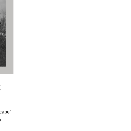
E
scape“
h