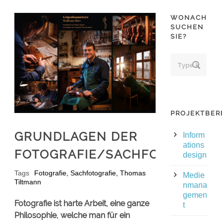
WONACH
SUCHEN
SIE?
PROJEKTBER
GRUNDLAGEN DER
Inform
ations
FOTOGRAFIE/SACHFOTOGRAFI
design
Tags
Fotografie
,
Sachfotografie
,
Thomas
Medie
Tiltmann
nmana
gemen
Fotografie ist harte Arbeit, eine ganze
t
Philosophie, welche man für ein