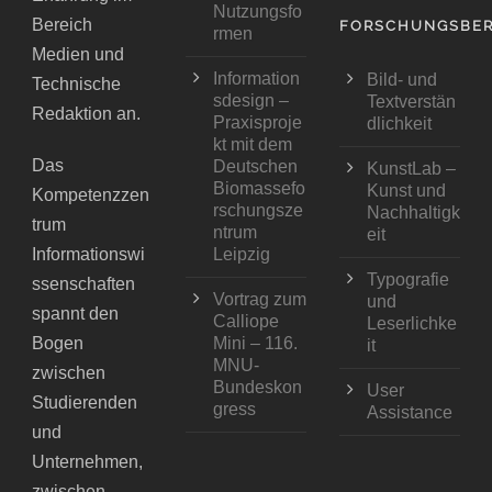
Nutzungsfo
Bereich
FORSCHUNGSBER
rmen
Medien und
Information
Bild- und
Technische
sdesign –
Textverstän
Redaktion an.
Praxisproje
dlichkeit
kt mit dem
Das
Deutschen
KunstLab –
Biomassefo
Kunst und
Kompetenzzen
rschungsze
Nachhaltigk
trum
ntrum
eit
Informationswi
Leipzig
Typografie
ssenschaften
Vortrag zum
und
spannt den
Calliope
Leserlichke
Bogen
Mini – 116.
it
MNU-
zwischen
Bundeskon
User
Studierenden
gress
Assistance
und
Unternehmen,
zwischen