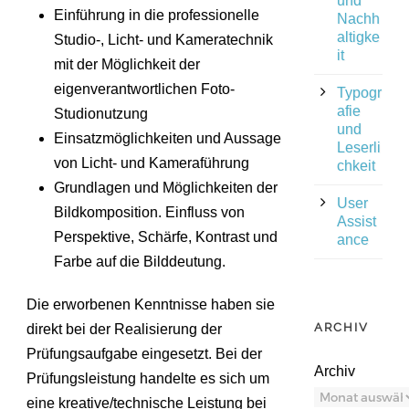
und
Einführung in die professionelle
Nachh
altigke
Studio-, Licht- und Kameratechnik
it
mit der Möglichkeit der
eigenverantwortlichen Foto-
Typogr
afie
Studionutzung
und
Einsatzmöglichkeiten und Aussage
Leserli
von Licht- und Kameraführung
chkeit
Grundlagen und Möglichkeiten der
User
Bildkomposition. Einfluss von
Assist
Perspektive, Schärfe, Kontrast und
ance
Farbe auf die Bilddeutung.
Die erworbenen Kenntnisse haben sie
ARCHIV
direkt bei der Realisierung der
Prüfungsaufgabe eingesetzt. Bei der
Archiv
Prüfungsleistung handelte es sich um
eine kreative/technische Leistung bei