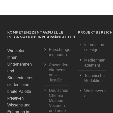
KOMPETENZZENTRUM
AKTUELLE
PROJEKTBEREIC
INFORMATIONSWISSENSCHAFTEN
BEITRÄGE
Information
Forschungs
sdesign
Wir bieten
methoden
Ihnen,
Medienman
Unternehmen
Anwenderd
agement
okumentati
und
on –
Technische
Studieninteres
Just.On
Redaktion
sierten, eine
Deutsches
Wettbewerb
breite Palette
Chemie
e
kreativen
Museum –
Wissens und
Visionen
und neue
Erfahrung im