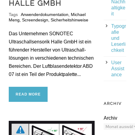
HALLE GMBH
Nachh
altigke
it
Tags
Anwenderdokumentation
,
Michael
Meng
,
Screendesign
,
Sicherheitshinweise
Typogr
afie
Das Unternehmen SONOTEC
und
Ultraschall­sensorik Halle GmbH ist ein
Leserli
führender Hersteller von Ultraschall­
chkeit
lösungen in verschiedenen technischen
User
Bereichen. Der Luft­blasen­detektor ABD
Assist
07 ist ein Teil der Produkt­palette...
ance
READ MORE
ARCHIV
Archiv