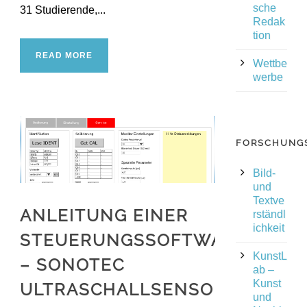
sche
31 Studierende,...
Redak
tion
READ MORE
Wettbe
werbe
FORSCHUNG
Bild-
und
Textve
ANLEITUNG EINER
rständl
ichkeit
STEUERUNGSSOFTWARE
KunstL
– SONOTEC
ab –
Kunst
ULTRASCHALLSENSORIK
und