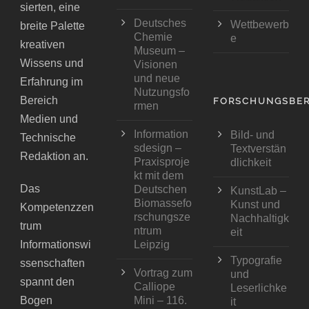
sierten, eine
Deutsches
Wettbewerb
breite Palette
Chemie
e
kreativen
Museum –
Wissens und
Visionen
und neue
Erfahrung im
Nutzungsfo
Bereich
FORSCHUNGSBER
rmen
Medien und
Information
Bild- und
Technische
sdesign –
Textverstän
Redaktion an.
Praxisproje
dlichkeit
kt mit dem
Das
Deutschen
KunstLab –
Biomassefo
Kunst und
Kompetenzzen
rschungsze
Nachhaltigk
trum
ntrum
eit
Informationswi
Leipzig
Typografie
ssenschaften
Vortrag zum
und
spannt den
Calliope
Leserlichke
Bogen
Mini – 116.
it