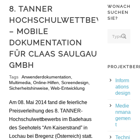
WONACH
8. TANNER
SUCHEN
HOCHSCHULWETTBEWERB
SIE?
– MOBILE
DOKUMENTATION
FÜR CLAAS SAULGAU
GMBH
PROJEKTBER
Tags
Anwenderdokumentation
,
Inform
Multimedia
,
Online-Hilfen
,
Screendesign
,
ations
Sicherheitshinweise
,
Web-Entwicklung
design
Am 08. Mai 2014 fand die feierliche
Medie
Preisverleihung des 8. TANNER-
nmana
gemen
Hochschulwettbewerbs im Badehaus
t
des Seehotels “Am Kaiserstrand” in
Lochau bei Bregenz (Österreich) statt.
Techni