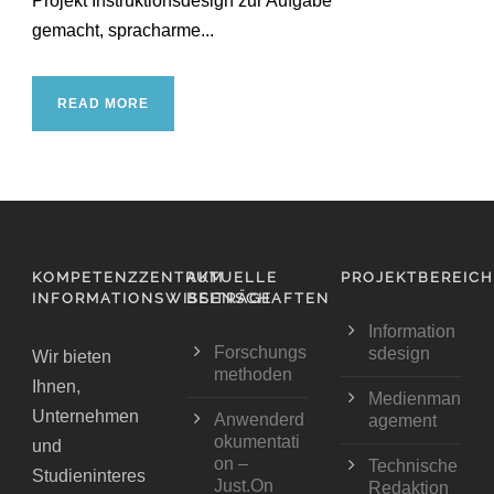
Projekt Instruktions­design zur Aufgabe
gemacht, sprach­arme...
READ MORE
KOMPETENZZENTRUM
AKTUELLE
PROJEKTBEREIC
INFORMATIONSWISSENSCHAFTEN
BEITRÄGE
Information
Forschungs
sdesign
Wir bieten
methoden
Ihnen,
Medienman
Unternehmen
Anwenderd
agement
okumentati
und
on –
Technische
Studieninteres
Just.On
Redaktion