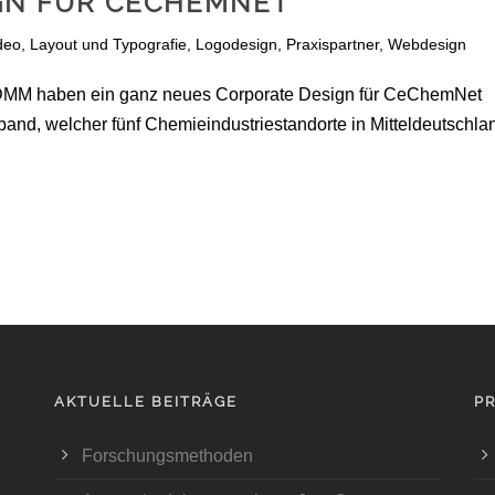
GN FÜR CECHEMNET
deo
,
Layout und Typografie
,
Logodesign
,
Praxispartner
,
Webdesign
IDMM haben ein ganz neues Corporate Design für CeChemNet
band, welcher fünf Chemieindustriestandorte in Mitteldeutschla
AKTUELLE BEITRÄGE
P
Forschungsmethoden