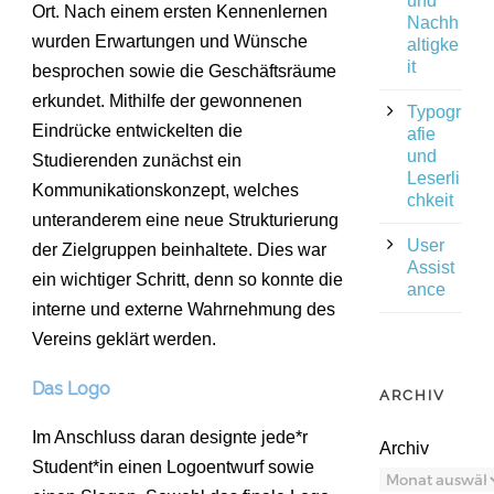
und
Ort. Nach einem ersten Kennenlernen
Nachh
wurden Erwartungen und Wünsche
altigke
it
besprochen sowie die Geschäftsräume
erkundet. Mithilfe der gewonnenen
Typogr
Eindrücke entwickelten die
afie
und
Studierenden zunächst ein
Leserli
Kommunikationskonzept, welches
chkeit
unteranderem eine neue Strukturierung
User
der Zielgruppen beinhaltete. Dies war
Assist
ein wichtiger Schritt, denn so konnte die
ance
interne und externe Wahrnehmung des
Vereins geklärt werden.
Das Logo
ARCHIV
Im Anschluss daran designte jede*r
Archiv
Student*in einen Logoentwurf sowie