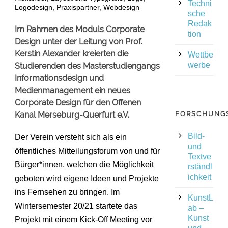
Techni
Logodesign
,
Praxispartner
,
Webdesign
sche
Redak
Im Rahmen des Moduls Corporate
tion
Design unter der Leitung von Prof.
Kerstin Alexander kreierten die
Wettbe
werbe
Studierenden des Masterstudiengangs
Informationsdesign und
Medienmanagement ein neues
Corporate Design für den Offenen
Kanal Merseburg-Querfurt e.V.
FORSCHUNG
Bild-
Der Verein versteht sich als ein
und
öffentliches Mitteilungsforum von und für
Textve
Bürger*innen, welchen die Möglichkeit
rständl
ichkeit
geboten wird eigene Ideen und Projekte
ins Fernsehen zu bringen. Im
KunstL
Wintersemester 20/21 startete das
ab –
Kunst
Projekt mit einem Kick-Off Meeting vor