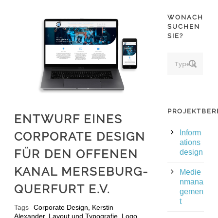
WONACH
SUCHEN
SIE?
PROJEKTBER
ENTWURF EINES
Inform
CORPORATE DESIGN
ations
FÜR DEN OFFENEN
design
KANAL MERSEBURG-
Medie
nmana
QUERFURT E.V.
gemen
t
Tags
Corporate Design
,
Kerstin
Alexander
,
Layout und Typografie
,
Logo
,