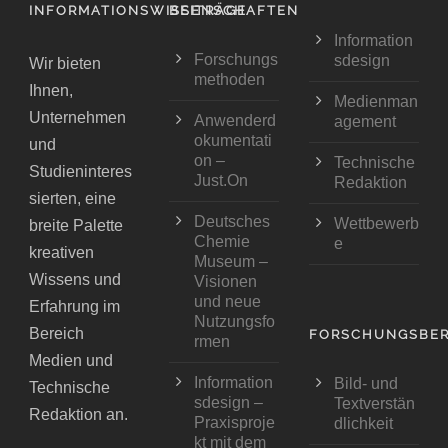
INFORMATIONSWISSENSCHAFTEN
BEITRÄGE
Information
Forschungs
sdesign
Wir bieten
methoden
Ihnen,
Medienman
Unternehmen
Anwenderd
agement
okumentati
und
on –
Technische
Studieninteres
Just.On
Redaktion
sierten, eine
Deutsches
Wettbewerb
breite Palette
Chemie
e
kreativen
Museum –
Wissens und
Visionen
und neue
Erfahrung im
Nutzungsfo
Bereich
FORSCHUNGSBER
rmen
Medien und
Information
Bild- und
Technische
sdesign –
Textverstän
Redaktion an.
Praxisproje
dlichkeit
kt mit dem