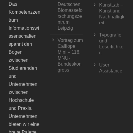
Das
Deutschen
KunstLab –
Biomassefo
Kunst und
Kompetenzzen
rschungsze
Nachhaltigk
trum
ntrum
eit
Informationswi
Leipzig
Typografie
ssenschaften
Vortrag zum
und
spannt den
Calliope
Leserlichke
Bogen
Mini – 116.
it
MNU-
zwischen
Bundeskon
User
Studierenden
gress
Assistance
und
Unternehmen,
zwischen
Hochschule
und Praxis.
Unternehmen
bieten wir eine
breite Palette