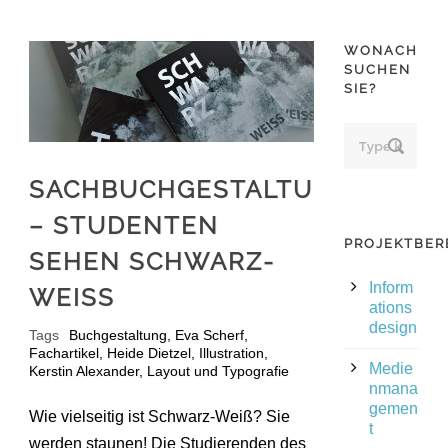
WONACH
SUCHEN
SIE?
SACHBUCHGESTALTUNG
– STUDENTEN
PROJEKTBER
SEHEN SCHWARZ-
Inform
WEISS
ations
design
Tags
Buchgestaltung
,
Eva Scherf
,
Fachartikel
,
Heide Dietzel
,
Illustration
,
Medie
Kerstin Alexander
,
Layout und Typografie
nmana
gemen
Wie vielseitig ist Schwarz-Weiß? Sie
t
werden staunen! Die Studierenden des