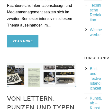
Techni
Fachbereichs Informationsdesign und
sche
Medienmanagement setzten sich im
Redak
zweiten Semester intensiv mit diesem
tion
Thema auseinander. Im...
Wettbe
werbe
READ MORE
FORSCHUNG
Bild-
und
Textve
rständl
ichkeit
VON LETTERN,
KunstL
ab –
PUNZEN UND TYPEN
Kunst