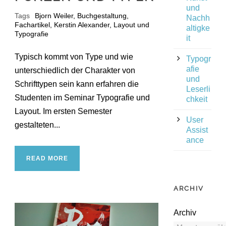
und
Tags
Bjorn Weiler
,
Buchgestaltung
,
Nachh
Fachartikel
,
Kerstin Alexander
,
Layout und
altigke
Typografie
it
Typisch kommt von Type und wie
Typogr
afie
unterschiedlich der Charakter von
und
Schrifttypen sein kann erfahren die
Leserli
Studenten im Seminar Typografie und
chkeit
Layout. Im ersten Semester
User
gestalteten...
Assist
ance
READ MORE
ARCHIV
Archiv