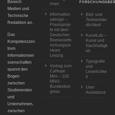
Bereich
FORSCHUNGSBER
rmen
Medien und
Information
Bild- und
Technische
sdesign –
Textverstän
Redaktion an.
Praxisproje
dlichkeit
kt mit dem
Das
Deutschen
KunstLab –
Biomassefo
Kunst und
Kompetenzzen
rschungsze
Nachhaltigk
trum
ntrum
eit
Informationswi
Leipzig
Typografie
ssenschaften
Vortrag zum
und
spannt den
Calliope
Leserlichke
Bogen
Mini – 116.
it
MNU-
zwischen
Bundeskon
User
Studierenden
gress
Assistance
und
Unternehmen,
zwischen