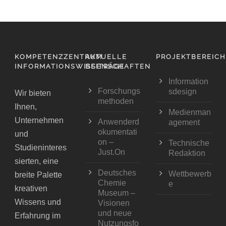
KOMPETENZZENTRUM
AKTUELLE
PROJEKTBEREIC
INFORMATIONSWISSENSCHAFTEN
BEITRÄGE
Information
Forschungs
sdesign
Wir bieten
methoden
Ihnen,
Medienman
Unternehmen
Anwenderd
agement
okumentati
und
on –
Technische
Studieninteres
Just.On
Redaktion
sierten, eine
Deutsches
Wettbewerb
breite Palette
Chemie
e
kreativen
Museum –
Wissens und
Visionen
und neue
Erfahrung im
Nutzungsfo