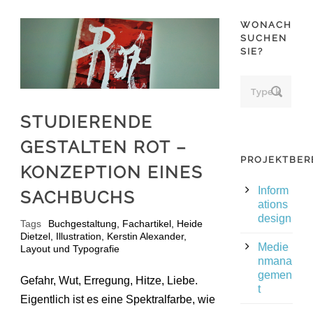
WONACH
SUCHEN
SIE?
STUDIERENDE
GESTALTEN ROT –
PROJEKTBER
KONZEPTION EINES
Inform
SACHBUCHS
ations
design
Tags
Buchgestaltung
,
Fachartikel
,
Heide
Dietzel
,
Illustration
,
Kerstin Alexander
,
Medie
Layout und Typografie
nmana
gemen
Gefahr, Wut, Erregung, Hitze, Liebe.
t
Eigentlich ist es eine Spektralfarbe, wie