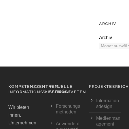
ARCHIV
Archiv
KOMPETENZZENTRUM
AKTUELLE
PROJEKTBEREIC
INFORMATIONSWISSENSCHAFTEN
BEITRÄGE
Information
Forschungs
sdesign
Wir bieten
methoden
Ihnen,
Medienman
Unternehmen
Anwenderd
agement