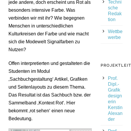
Techni
jede andere, doch erscheint uns Rot als
sche
besonders intensive Farbe. Was
Redak
verbinden wir mit ihr? Wie begegnen
tion
Menschen in unterschiedlichen
Wettbe
Kulturkreisen der Farbe und wie macht
werbe
sich die Modewelt Signalfarben zu
Nutzen?
Offen interpretierten und gestalteten die
PROJEKTLEI
Studenten im Modul
Prof.
‚Sachbuchgestaltung‘ Artikel, Grafiken
Dipl.-
und Seitenlayouts zu diesem Thema.
Grafik
Das Resultat ist das Sachbuch bzw. der
design
erin
Sammelband ‚Kontext Rot‘. Hier
Kerstin
bekommt ‚rot sehen‘ einen neue
Alexan
Bedeutung.
der