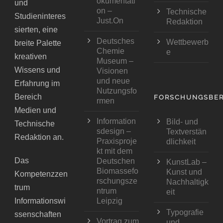
okumentati
und
on –
Technische
Studieninteres
Just.On
Redaktion
sierten, eine
Deutsches
Wettbewerb
breite Palette
Chemie
e
kreativen
Museum –
Wissens und
Visionen
und neue
Erfahrung im
Nutzungsfo
Bereich
FORSCHUNGSBER
rmen
Medien und
Information
Bild- und
Technische
sdesign –
Textverstän
Redaktion an.
Praxisproje
dlichkeit
kt mit dem
Das
Deutschen
KunstLab –
Biomassefo
Kunst und
Kompetenzzen
rschungsze
Nachhaltigk
trum
ntrum
eit
Informationswi
Leipzig
Typografie
ssenschaften
Vortrag zum
und