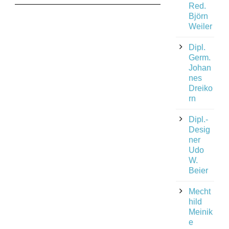
Red.
Björn
Weiler
Dipl.
Germ.
Johan
nes
Dreiko
rn
Dipl.-
Desig
ner
Udo
W.
Beier
Mecht
hild
Meinik
e