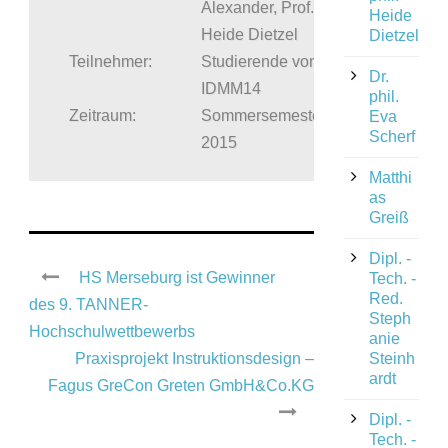
Alexander, Prof. Dr.
Heide
Heide Dietzel
Dietzel
Teilnehmer:
Studierende von
Dr.
IDMM14
phil.
Zeitraum:
Sommersemester
Eva
Scherf
2015
Matthi
as
Greiß
Dipl. -
HS Merseburg ist Gewinner
Tech. -
Red.
des 9. TANNER-
Steph
Hochschulwettbewerbs
anie
Praxisprojekt Instruktionsdesign –
Steinh
ardt
Fagus GreCon Greten GmbH&Co.KG
Dipl. -
Tech. -