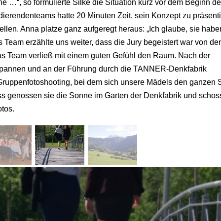
e …“, so formulierte Silke die Situation kurz vor dem Beginn de
dierendenteams hatte 20 Minuten Zeit, sein Konzept zu präsent
ellen. Anna platze ganz aufgeregt heraus: „Ich glaube, sie habe
 Team erzählte uns weiter, dass die Jury begeistert war von de
s Team verließ mit einem guten Gefühl den Raum. Nach der
tspannen und an der Führung durch die TANNER-Denkfabrik
s Gruppenfotoshooting, bei dem sich unsere Mädels den ganzen 
s genossen sie die Sonne im Garten der Denkfabrik und schos
otos.