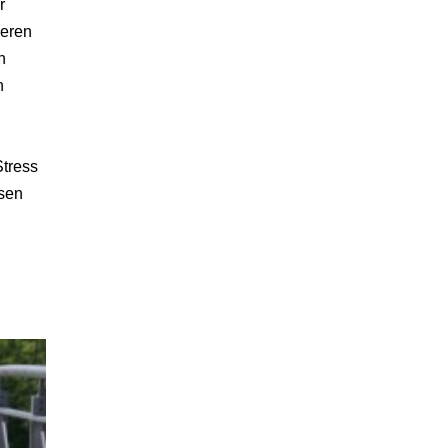
r
ieren
n
n
Stress
sen