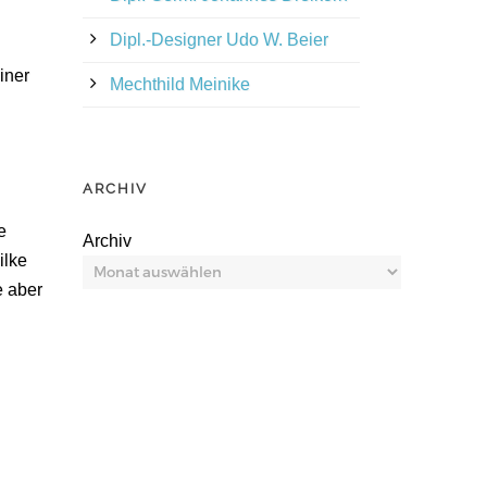
Dipl.-Designer Udo W. Beier
iner
Mechthild Meinike
ARCHIV
e
Archiv
ilke
e aber