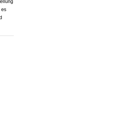
ellung
 es
d