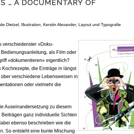
’S … A DOCUMENTARY OF
de Dietzel
,
Illustration
,
Kerstin Alexander
,
Layout und Typografie
s verschiedenster »Doku­
 Bedienungs­anleitung, als Film oder
griff »dokumentieren« eigentlich?
och­rezepte, die Einträge in längst
e über verschiedene Lebens­weisen in
mentationen oder vielmehr die
ie Aus­einander­setzung zu diesem
 Beiträgen ganz individuelle Sichten
 dabei ebenso beschrieben wie die
n. So entsteht eine bunte Mischung