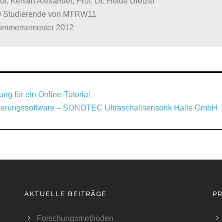
of. Kerstin Alexander, Prof. Dr. Heide Dietzel
0 Studierende von MTRW11
ommersemester 2012
g für ein Online-Tutorial
euerungssoftware – SONOTEC Ultraschallsensorik Halle GmbH
AKTUELLE BEITRÄGE
P
Forschungsmethoden