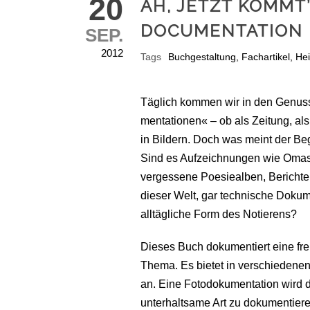
20
AH, JETZT KOMMT
DOCUMENTATION
SEP.
2012
Tags
Buchgestaltung
,
Fachartikel
,
Hei
Täglich kommen wir in den Genus
mentationen« – ob als Zeitung, als
in Bildern. Doch was meint der Be
Sind es Aufzeichnungen wie Omas K
vergessene Poesie­alben, Bericht
dieser Welt, gar technische Doku­
alltägliche Form des Notierens?
Dieses Buch dokumentiert eine fre
Thema. Es bietet in verschiedenen
an. Eine Foto­doku­mentation wird
unterhaltsame Art zu dokumentiere