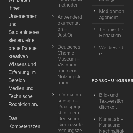
Wir bieten
methoden
Ihnen,
Medienman
Unternehmen
Anwenderd
agement
okumentati
und
on –
Technische
Studieninteres
Just.On
Redaktion
sierten, eine
Deutsches
Wettbewerb
breite Palette
Chemie
e
kreativen
Museum –
Wissens und
Visionen
und neue
Erfahrung im
Nutzungsfo
Bereich
FORSCHUNGSBER
rmen
Medien und
Information
Bild- und
Technische
sdesign –
Textverstän
Redaktion an.
Praxisproje
dlichkeit
kt mit dem
Das
Deutschen
KunstLab –
Biomassefo
Kunst und
Kompetenzzen
rschungsze
Nachhaltigk