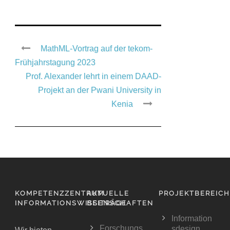
MathML-Vortrag auf der tekom-
Frühjahrstagung 2023
Prof. Alexander lehrt in einem DAAD-
Projekt an der Pwani University in
Kenia
KOMPETENZZENTRUM
AKTUELLE
PROJEKTBEREIC
INFORMATIONSWISSENSCHAFTEN
BEITRÄGE
Information
Forschungs
sdesign