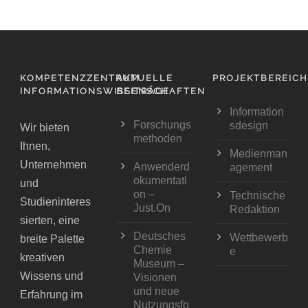
KOMPETENZZENTRUM
AKTUELLE
PROJEKTBEREIC
INFORMATIONSWISSENSCHAFTEN
BEITRÄGE
Information
Forschungs
sdesign
Wir bieten
methoden
Ihnen,
Medienman
Unternehmen
Anwenderd
agement
okumentati
und
on –
Technische
Studieninteres
Just.On
Redaktion
sierten, eine
Deutsches
Wettbewerb
breite Palette
Chemie
e
kreativen
Museum –
Wissens und
Visionen
und neue
Erfahrung im
Nutzungsfo