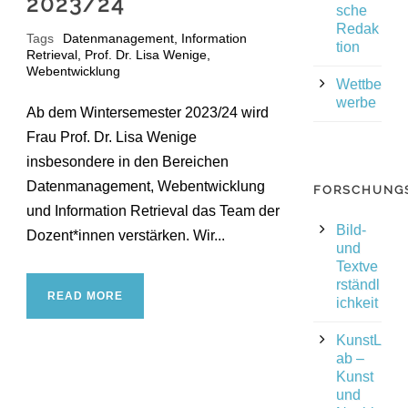
2023/24
sche
Redak
Tags
Datenmanagement
,
Information
tion
Retrieval
,
Prof. Dr. Lisa Wenige
,
Webentwicklung
Wettbe
werbe
Ab dem Wintersemester 2023/24 wird
Frau Prof. Dr. Lisa Wenige
insbesondere in den Bereichen
Datenmanagement, Webentwicklung
FORSCHUNG
und Information Retrieval das Team der
Bild-
Dozent*innen verstärken. Wir...
und
Textve
rständl
READ MORE
ichkeit
KunstL
ab –
Kunst
und