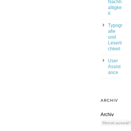
Nachh
altigke
it
Typogr
afie
und
Leserli
chkeit
User
Assist
ance
ARCHIV
Archiv