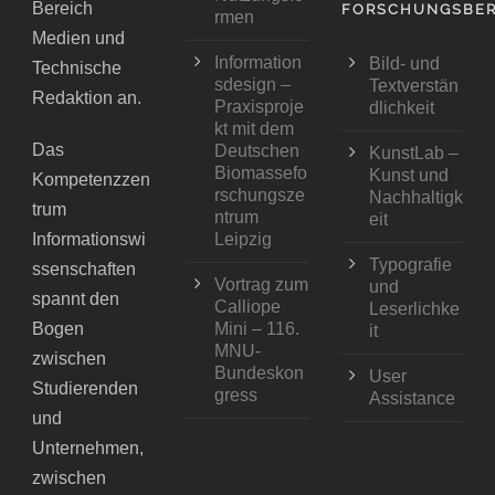
Bereich
FORSCHUNGSBER
rmen
Medien und
Information
Bild- und
Technische
sdesign –
Textverstän
Redaktion an.
Praxisproje
dlichkeit
kt mit dem
Das
Deutschen
KunstLab –
Biomassefo
Kunst und
Kompetenzzen
rschungsze
Nachhaltigk
trum
ntrum
eit
Informationswi
Leipzig
Typografie
ssenschaften
Vortrag zum
und
spannt den
Calliope
Leserlichke
Bogen
Mini – 116.
it
MNU-
zwischen
Bundeskon
User
Studierenden
gress
Assistance
und
Unternehmen,
zwischen