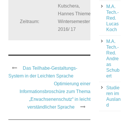
Kutschera,
M.A.
Tech.-
Hannes Thieme
Red.
Zeitraum:
Wintersemester
Lucas
2016/ 17
Koch
M.A.
Tech.-
Red.
Andre
as
Das Teilhabe-Gestaltungs-
Schub
System in der Leichten Sprache
ert
Optimierung einer
Studie
Informationsbroschüre zum Thema
ren im
„Erwachsenenschutz“ in leicht
Auslan
d
verständlicher Sprache