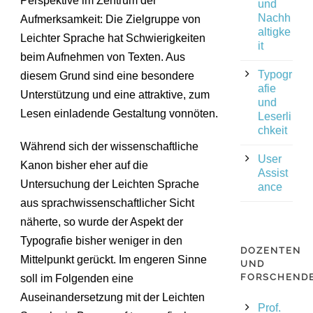
Perspektive im Zentrum der
und
Nachh
Aufmerksamkeit: Die Zielgruppe von
altigke
Leichter Sprache hat Schwierigkeiten
it
beim Aufnehmen von Texten. Aus
Typogr
diesem Grund sind eine besondere
afie
Unterstützung und eine attraktive, zum
und
Lesen einladende Gestaltung vonnöten.
Leserli
chkeit
Während sich der wissenschaftliche
User
Kanon bisher eher auf die
Assist
Untersuchung der Leichten Sprache
ance
aus sprachwissenschaftlicher Sicht
näherte, so wurde der Aspekt der
Typografie bisher weniger in den
DOZENTEN
Mittelpunkt gerückt. Im engeren Sinne
UND
FORSCHEND
soll im Folgenden eine
Auseinandersetzung mit der Leichten
Prof.