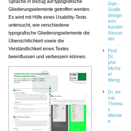
Sprache in Bezug auf typografische
Dipl.-
Gliederungselemente getroffen werden.
Grafik
design
Es wird mit Hilfe eines Usability-Tests
erin
untersucht, wie verschiedene
Kerstin
typografische Gliederungselemente die
Alexan
der
Übersichtlichkeit sowie die
Verständlichkeit eines Textes
Prof.
beeinflussen und verbessern können.
Dr.
phil.
Micha
el
Meng
Dr. rer.
nat.
Thoma
s
Meinik
e