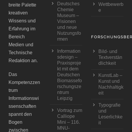
Deutsches
Wettbewerb
breite Palette
Chemie
e
kreativen
Museum –
Wissens und
Visionen
und neue
Erfahrung im
Nutzungsfo
Bereich
FORSCHUNGSBER
rmen
Medien und
Information
Bild- und
Technische
sdesign –
Textverstän
Redaktion an.
Praxisproje
dlichkeit
kt mit dem
Das
Deutschen
KunstLab –
Biomassefo
Kunst und
Kompetenzzen
rschungsze
Nachhaltigk
trum
ntrum
eit
Informationswi
Leipzig
Typografie
ssenschaften
Vortrag zum
und
spannt den
Calliope
Leserlichke
Bogen
Mini – 116.
it
MNU-
zwischen