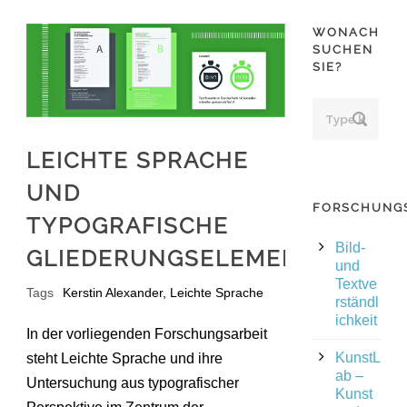
WONACH
SUCHEN
SIE?
LEICHTE SPRACHE
UND
FORSCHUNG
TYPOGRAFISCHE
Bild-
GLIEDERUNGSELEMENTE
und
Textve
Tags
Kerstin Alexander
,
Leichte Sprache
rständl
ichkeit
In der vorliegenden Forschungsarbeit
KunstL
steht Leichte Sprache und ihre
ab –
Untersuchung aus typografischer
Kunst