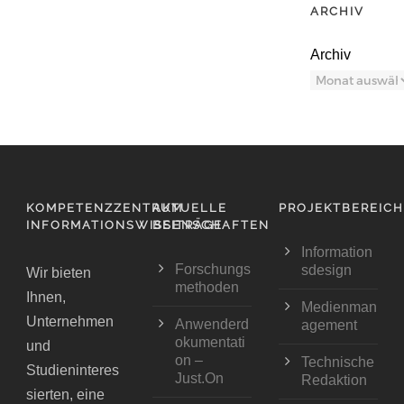
ARCHIV
Archiv
KOMPETENZZENTRUM
AKTUELLE
PROJEKTBEREIC
INFORMATIONSWISSENSCHAFTEN
BEITRÄGE
Information
Forschungs
sdesign
Wir bieten
methoden
Ihnen,
Medienman
Unternehmen
Anwenderd
agement
okumentati
und
on –
Technische
Studieninteres
Just.On
Redaktion
sierten, eine