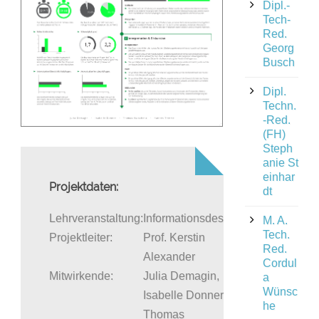
Dipl.-
Tech-
Red.
Georg
Busch
Dipl.
Techn.
-Red.
(FH)
Steph
anie St
einhar
Projektdaten:
dt
Lehrveranstaltung:
Informationsdesign
M. A.
Tech.
Projektleiter:
Prof. Kerstin
Red.
Alexander
Cordul
Mitwirkende:
Julia Demagin,
a
Wünsc
Isabelle Donner,
he
Thomas