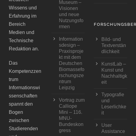
Museum –
Wissens und
Visionen
und neue
Erfahrung im
Nutzungsfo
Bereich
FORSCHUNGSBER
rmen
Medien und
Information
Bild- und
Technische
sdesign –
Textverstän
Redaktion an.
Praxisproje
dlichkeit
kt mit dem
Das
Deutschen
KunstLab –
Biomassefo
Kunst und
Kompetenzzen
rschungsze
Nachhaltigk
trum
ntrum
eit
Informationswi
Leipzig
Typografie
ssenschaften
Vortrag zum
und
spannt den
Calliope
Leserlichke
Bogen
Mini – 116.
it
MNU-
zwischen
Bundeskon
User
Studierenden
gress
Assistance