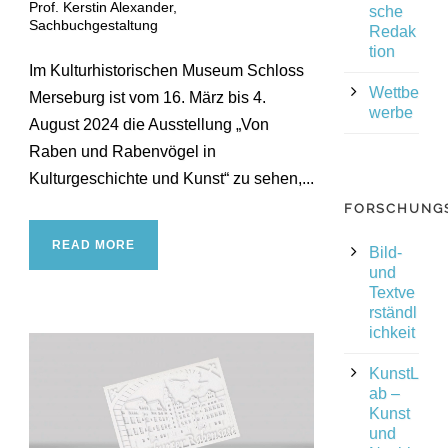
Prof. Kerstin Alexander
,
sche
Sachbuchgestaltung
Redak
tion
Im Kulturhistorischen Museum Schloss
Wettbe
Merseburg ist vom 16. März bis 4.
werbe
August 2024 die Ausstellung „Von
Raben und Rabenvögel in
Kulturgeschichte und Kunst“ zu sehen,...
FORSCHUNG
READ MORE
Bild-
und
Textve
rständl
ichkeit
KunstL
ab –
Kunst
und