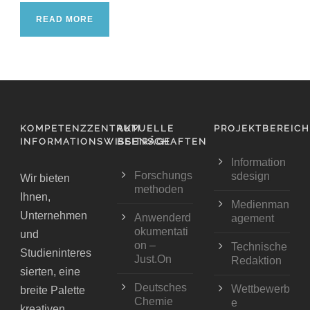
READ MORE
KOMPETENZZENTRUM
AKTUELLE
PROJEKTBEREIC
INFORMATIONSWISSENSCHAFTEN
BEITRÄGE
Information
Forschungs
sdesign
Wir bieten
methoden
Ihnen,
Medienman
Unternehmen
Anwenderd
agement
okumentati
und
on –
Technische
Studieninteres
Just.On
Redaktion
sierten, eine
Deutsches
Wettbewerb
breite Palette
Chemie
e
kreativen