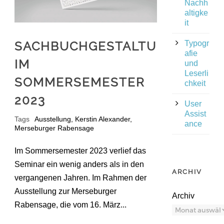
Nachh
altigke
it
SACHBUCHGESTALTUNG
Typogr
afie
IM
und
Leserli
SOMMERSEMESTER
chkeit
2023
User
Assist
Tags
Ausstellung
,
Kerstin Alexander
,
ance
Merseburger Rabensage
Im Sommersemester 2023 verlief das
Seminar ein wenig anders als in den
ARCHIV
vergangenen Jahren. Im Rahmen der
Ausstellung zur Merseburger
Archiv
Rabensage, die vom 16. März...