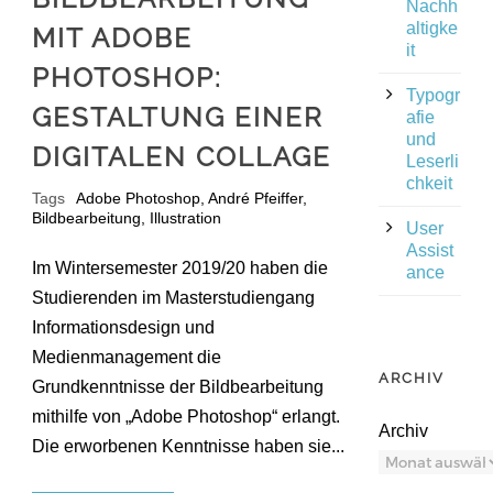
Nachh
altigke
MIT ADOBE
it
PHOTOSHOP:
Typogr
GESTALTUNG EINER
afie
und
DIGITALEN COLLAGE
Leserli
chkeit
Tags
Adobe Photoshop
,
André Pfeiffer
,
Bildbearbeitung
,
Illustration
User
Assist
Im Wintersemester 2019/20 haben die
ance
Studierenden im Masterstudiengang
Informationsdesign und
Medienmanagement die
ARCHIV
Grundkenntnisse der Bildbearbeitung
mithilfe von „Adobe Photoshop“ erlangt.
Archiv
Die erworbenen Kenntnisse haben sie...