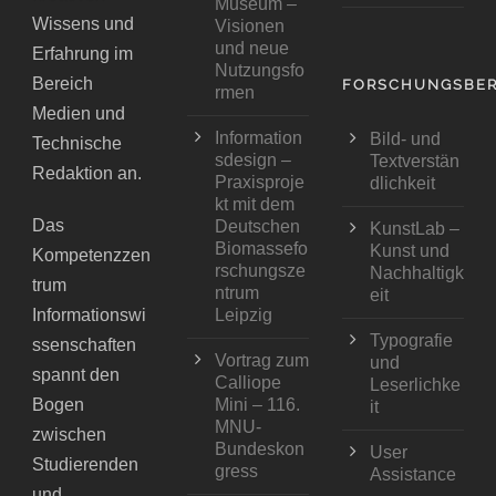
Museum –
Wissens und
Visionen
und neue
Erfahrung im
Nutzungsfo
Bereich
FORSCHUNGSBER
rmen
Medien und
Information
Bild- und
Technische
sdesign –
Textverstän
Redaktion an.
Praxisproje
dlichkeit
kt mit dem
Das
Deutschen
KunstLab –
Biomassefo
Kunst und
Kompetenzzen
rschungsze
Nachhaltigk
trum
ntrum
eit
Informationswi
Leipzig
Typografie
ssenschaften
Vortrag zum
und
spannt den
Calliope
Leserlichke
Bogen
Mini – 116.
it
MNU-
zwischen
Bundeskon
User
Studierenden
gress
Assistance
und