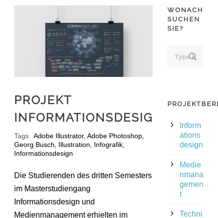
WONACH
SUCHEN
SIE?
PROJEKT
PROJEKTBER
INFORMATIONSDESIGN
Inform
ations
Tags
Adobe Illustrator
,
Adobe Photoshop
,
Georg Busch
,
Illustration
,
Infografik
,
design
Informationsdesign
Medie
nmana
Die Studierenden des dritten Semesters
gemen
im Masterstudiengang
t
Informationsdesign und
Techni
Medienmanagement erhielten im