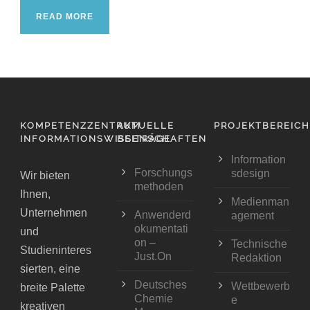
READ MORE
KOMPETENZZENTRUM
AKTUELLE
PROJEKTBEREIC
INFORMATIONSWISSENSCHAFTEN
BEITRÄGE
Information
Forschungs
sdesign
Wir bieten
methoden
Ihnen,
Medienman
Unternehmen
Anwenderd
agement
okumentati
und
on –
Technische
Studieninteres
Just.On
Redaktion
sierten, eine
Deutsches
Wettbewerb
breite Palette
Chemie
e
kreativen