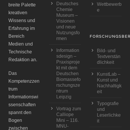
Deutsches
Wettbewerb
breite Palette
Chemie
e
kreativen
Museum –
Wissens und
Visionen
und neue
Erfahrung im
Nutzungsfo
Bereich
FORSCHUNGSBER
rmen
Medien und
Information
Bild- und
Technische
sdesign –
Textverstän
Redaktion an.
Praxisproje
dlichkeit
kt mit dem
Das
Deutschen
KunstLab –
Biomassefo
Kunst und
Kompetenzzen
rschungsze
Nachhaltigk
trum
ntrum
eit
Informationswi
Leipzig
Typografie
ssenschaften
Vortrag zum
und
spannt den
Calliope
Leserlichke
Bogen
Mini – 116.
it
MNU-
zwischen