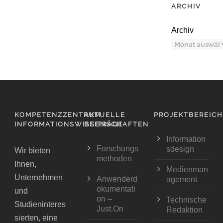
ARCHIV
Archiv
KOMPETENZZENTRUM
AKTUELLE
PROJEKTBEREIC
INFORMATIONSWISSENSCHAFTEN
BEITRÄGE
Information
Forschungs
sdesign
Wir bieten
methoden
Ihnen,
Medienman
Unternehmen
Anwenderd
agement
okumentati
und
on –
Technische
Studieninteres
Just.On
Redaktion
sierten, eine