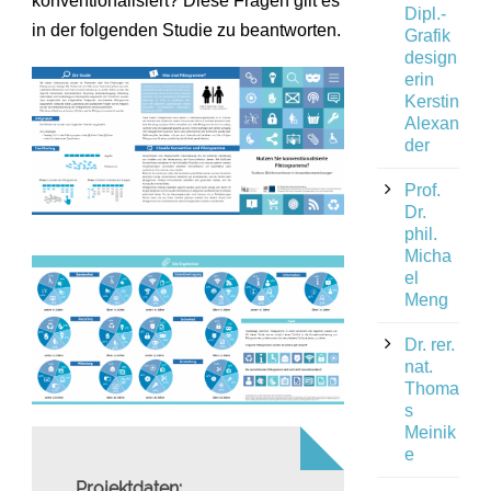
konventionalisiert? Diese Fragen gilt es
Dipl.-
in der folgenden Studie zu beantworten.
Grafik
design
erin
Kerstin
Alexan
der
Prof.
Dr.
phil.
Micha
el
Meng
Dr. rer.
nat.
Thoma
s
Meinik
e
Projektdaten: