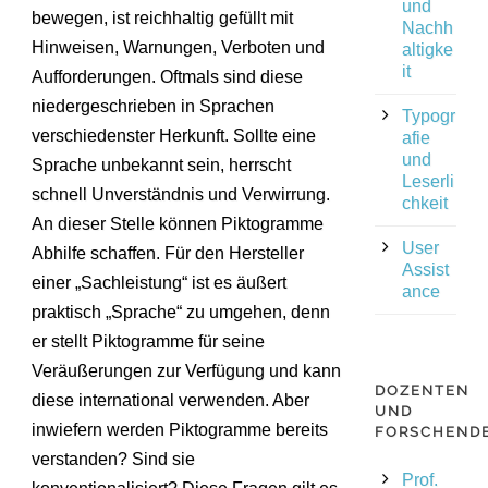
und
bewegen, ist reichhaltig gefüllt mit
Nachh
Hinweisen, Warnungen, Verboten und
altigke
it
Aufforderungen. Oftmals sind diese
niedergeschrieben in Sprachen
Typogr
verschiedenster Herkunft. Sollte eine
afie
und
Sprache unbekannt sein, herrscht
Leserli
schnell Unverständnis und Verwirrung.
chkeit
An dieser Stelle können Piktogramme
User
Abhilfe schaffen. Für den Hersteller
Assist
einer „Sachleistung“ ist es äußert
ance
praktisch „Sprache“ zu umgehen, denn
er stellt Piktogramme für seine
Veräußerungen zur Verfügung und kann
DOZENTEN
diese international verwenden. Aber
UND
inwiefern werden Piktogramme bereits
FORSCHEND
verstanden? Sind sie
Prof.