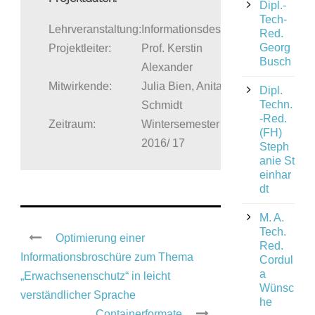
Dipl.-
Tech-
Lehrveranstaltung:
Informationsdesign
Red.
Georg
Projektleiter:
Prof. Kerstin
Busch
Alexander
Mitwirkende:
Julia Bien, Anita
Dipl.
Techn.
Schmidt
-Red.
Zeitraum:
Wintersemester
(FH)
2016/ 17
Steph
anie St
einhar
dt
M. A.
Tech.
Optimierung einer
Red.
Informationsbroschüre zum Thema
Cordul
a
„Erwachsenenschutz“ in leicht
Wünsc
verständlicher Sprache
he
Containerformate