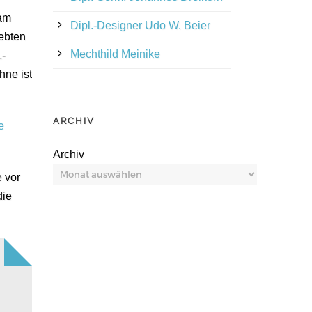
sam
Dipl.-Designer Udo W. Beier
iebten
Mechthild Meinike
-
hne ist
ARCHIV
e
Archiv
 vor
die