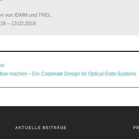
en von IDMM und TREL
016 – 13.02.2016
en
tbar machen – Ein Corporate Design für Optical-Data-Systems
AKTUELLE BEITRÄGE
P