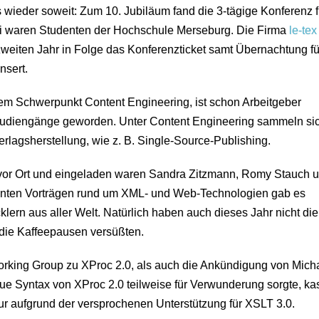
 wieder soweit: Zum 10. Jubiläum fand die 3-tägige Konferenz f
bei waren Studenten der Hochschule Merseburg. Die Firma
le-tex
weiten Jahr in Folge das Konferenzticket samt Übernachtung für
nsert.
 dem Schwerpunkt Content Engineering, ist schon Arbeitgeber
tudiengänge geworden. Unter Content Engineering sammeln si
Verlagsherstellung, wie z. B. Single-Source-Publishing.
vor Ort und eingeladen waren Sandra Zitzmann, Romy Stauch 
anten Vorträgen rund um XML- und Web-Technologien gab es
lern aus aller Welt. Natürlich haben auch dieses Jahr nicht di
 die Kaffeepausen versüßten.
orking Group zu XProc 2.0, als auch die Ankündigung von Mich
e Syntax von XProc 2.0 teilweise für Verwunderung sorgte, kas
r aufgrund der versprochenen Unterstützung für XSLT 3.0.