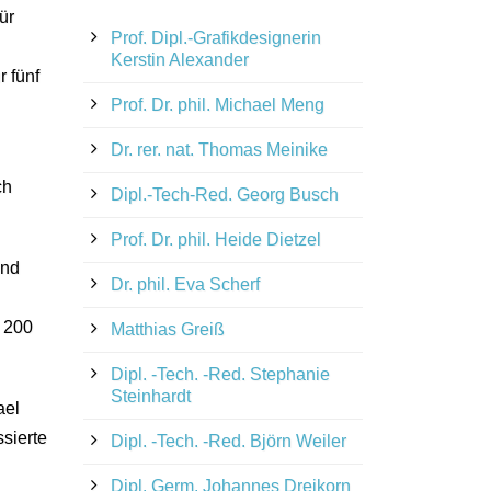
ür
Prof. Dipl.-Grafikdesignerin
Kerstin Alexander
 fünf
Prof. Dr. phil. Michael Meng
Dr. rer. nat. Thomas Meinike
ch
Dipl.-Tech-Red. Georg Busch
Prof. Dr. phil. Heide Dietzel
und
Dr. phil. Eva Scherf
e 200
Matthias Greiß
Dipl. -Tech. -Red. Stephanie
Steinhardt
ael
sierte
Dipl. -Tech. -Red. Björn Weiler
Dipl. Germ. Johannes Dreikorn