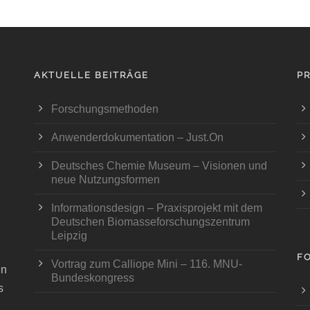
AKTUELLE BEITRÄGE
P
Forschungsmethoden
Anwenderdokumentation – Just.On
Deutsches Chemie Museum – Visionen und
neue Nutzungsformen
Informationsdesign – Praxisprojekt mit dem
Deutschen Biomasseforschungszentrum
Leipzig
F
Vortrag zum Calliope Mini – 116. MNU-
en
Bundeskongress
s