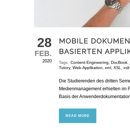
28
MOBILE DOKUMEN
BASIERTEN APPLI
FEB.
2020
Tags
Content-Engineering
,
DocBook
,
Tutory
,
Web-Applikation
,
xml
,
XSL
,
xslt
Die Studierenden des dritten Sem
Medienmanagement erhielten im Pr
Basis der Anwenderdokumentation
READ MORE