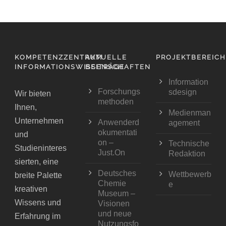
KOMPETENZZENTRUM
AKTUELLE
PROJEKTBEREIC
INFORMATIONSWISSENSCHAFTEN
BEITRÄGE
Information
Forschungs
sdesign
Wir bieten
methoden
Ihnen,
Medienman
Unternehmen
Anwenderd
agement
okumentati
und
on –
Technische
Studieninteres
Just.On
Redaktion
sierten, eine
Deutsches
Wettbewerb
breite Palette
Chemie
e
kreativen
Museum –
Wissens und
Visionen
und neue
Erfahrung im
Nutzungsfo