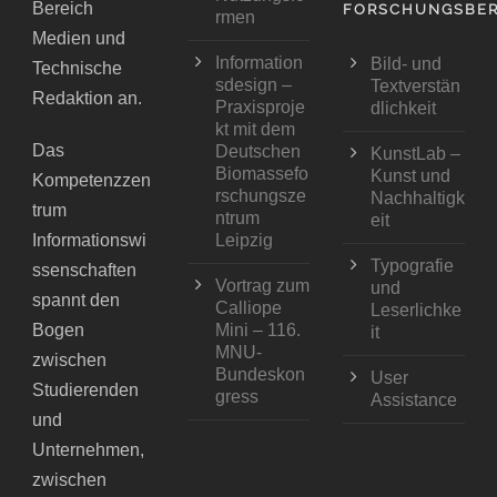
Bereich
FORSCHUNGSBER
rmen
Medien und
Information
Bild- und
Technische
sdesign –
Textverstän
Redaktion an.
Praxisproje
dlichkeit
kt mit dem
Das
Deutschen
KunstLab –
Biomassefo
Kunst und
Kompetenzzen
rschungsze
Nachhaltigk
trum
ntrum
eit
Informationswi
Leipzig
Typografie
ssenschaften
Vortrag zum
und
spannt den
Calliope
Leserlichke
Bogen
Mini – 116.
it
MNU-
zwischen
Bundeskon
User
Studierenden
gress
Assistance
und
Unternehmen,
zwischen