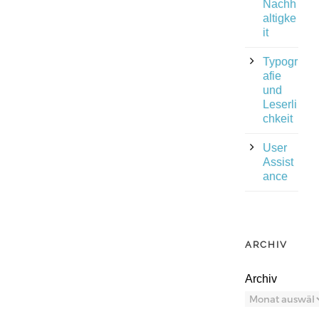
Nachh
altigke
it
Typogr
afie
und
Leserli
chkeit
User
Assist
ance
ARCHIV
Archiv