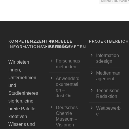
KOMPETENZZENTRUM
AKTUELLE
PROJEKTBEREIC
INFORMATIONSWISSENSCHAFTEN
BEITRÄGE
Information
Forschungs
sdesign
Wir bieten
methoden
Ihnen,
Medienman
Unternehmen
Anwenderd
agement
okumentati
und
on –
Technische
Studieninteres
Just.On
Redaktion
sierten, eine
Deutsches
Wettbewerb
breite Palette
Chemie
e
kreativen
Museum –
Wissens und
Visionen