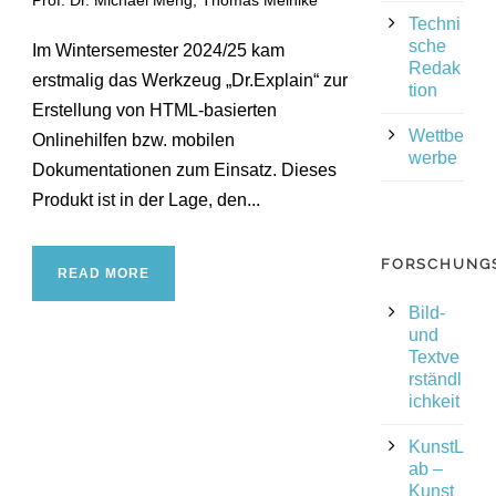
Prof. Dr. Michael Meng
,
Thomas Meinike
Techni
sche
Im Wintersemester 2024/25 kam
Redak
erstmalig das Werkzeug „Dr.Explain“ zur
tion
Erstellung von HTML-basierten
Wettbe
Onlinehilfen bzw. mobilen
werbe
Dokumentationen zum Einsatz. Dieses
Produkt ist in der Lage, den...
FORSCHUNG
READ MORE
Bild-
und
Textve
rständl
ichkeit
KunstL
ab –
Kunst