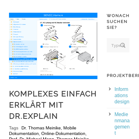
WONACH
SUCHEN
SIE?
PROJEKTBER
Inform
KOMPLEXES EINFACH
ations
design
ERKLÄRT MIT
DR.EXPLAIN
Medie
nmana
gemen
Tags
Dr. Thomas Meinike
,
Mobile
t
Dokumentation
,
Online-Dokumentation
,