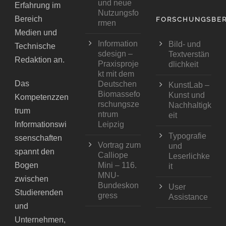
und neue
Erfahrung im
Nutzungsfo
Bereich
FORSCHUNGSBER
rmen
Medien und
Information
Bild- und
Technische
sdesign –
Textverstän
Redaktion an.
Praxisproje
dlichkeit
kt mit dem
Das
Deutschen
KunstLab –
Biomassefo
Kunst und
Kompetenzzen
rschungsze
Nachhaltigk
trum
ntrum
eit
Informationswi
Leipzig
Typografie
ssenschaften
Vortrag zum
und
spannt den
Calliope
Leserlichke
Bogen
Mini – 116.
it
MNU-
zwischen
Bundeskon
User
Studierenden
gress
Assistance
und
Unternehmen,