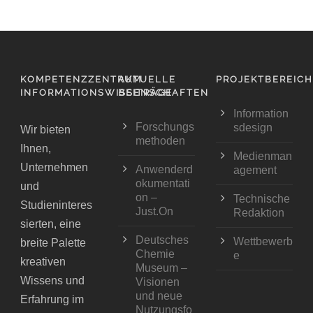
KOMPETENZZENTRUM
AKTUELLE
PROJEKTBEREIC
INFORMATIONSWISSENSCHAFTEN
BEITRÄGE
Information
Forschungs
sdesign
Wir bieten
methoden
Ihnen,
Medienman
Unternehmen
Anwenderd
agement
okumentati
und
on –
Technische
Studieninteres
Just.On
Redaktion
sierten, eine
Deutsches
Wettbewerb
breite Palette
Chemie
e
kreativen
Museum –
Wissens und
Visionen
und neue
Erfahrung im
Nutzungsfo