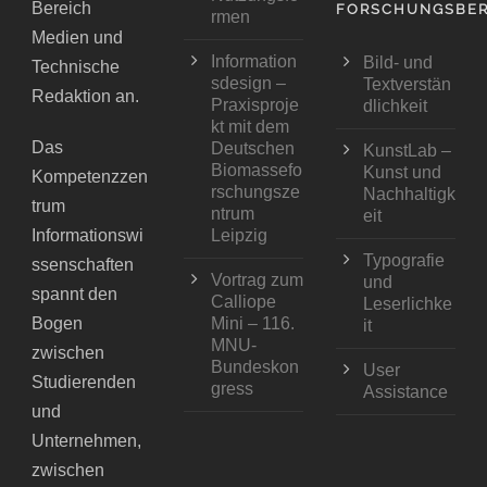
Bereich
FORSCHUNGSBER
rmen
Medien und
Information
Bild- und
Technische
sdesign –
Textverstän
Redaktion an.
Praxisproje
dlichkeit
kt mit dem
Das
Deutschen
KunstLab –
Biomassefo
Kunst und
Kompetenzzen
rschungsze
Nachhaltigk
trum
ntrum
eit
Informationswi
Leipzig
Typografie
ssenschaften
Vortrag zum
und
spannt den
Calliope
Leserlichke
Bogen
Mini – 116.
it
MNU-
zwischen
Bundeskon
User
Studierenden
gress
Assistance
und
Unternehmen,
zwischen