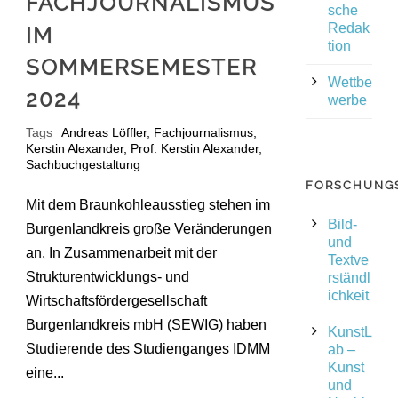
FACHJOURNALISMUS
sche
Redak
IM
tion
SOMMERSEMESTER
Wettbe
2024
werbe
Tags
Andreas Löffler
,
Fachjournalismus
,
Kerstin Alexander
,
Prof. Kerstin Alexander
,
Sachbuchgestaltung
FORSCHUNG
Mit dem Braunkohleausstieg stehen im
Bild-
Burgenlandkreis große Veränderungen
und
an. In Zusammenarbeit mit der
Textve
Strukturentwicklungs- und
rständl
ichkeit
Wirtschaftsfördergesellschaft
Burgenlandkreis mbH (SEWIG) haben
KunstL
Studierende des Studienganges IDMM
ab –
Kunst
eine...
und