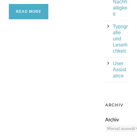
Nachh
altigke
READ MORE
it
Typogr
afie
und
Leserli
chkeit
User
Assist
ance
ARCHIV
Archiv