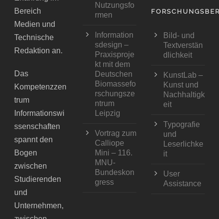
Nutzungsfo
Bereich
FORSCHUNGSBER
rmen
Medien und
Information
Bild- und
Technische
sdesign –
Textverstän
Redaktion an.
Praxisproje
dlichkeit
kt mit dem
Das
Deutschen
KunstLab –
Biomassefo
Kunst und
Kompetenzzen
rschungsze
Nachhaltigk
trum
ntrum
eit
Informationswi
Leipzig
Typografie
ssenschaften
Vortrag zum
und
spannt den
Calliope
Leserlichke
Bogen
Mini – 116.
it
MNU-
zwischen
Bundeskon
User
Studierenden
gress
Assistance
und
Unternehmen,
zwischen