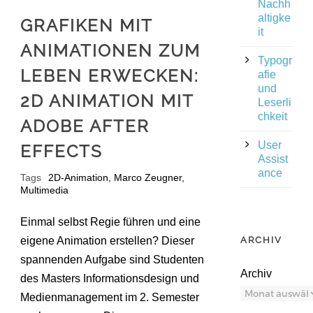
Nachh
altigke
GRAFIKEN MIT
it
ANIMATIONEN ZUM
Typogr
LEBEN ERWECKEN:
afie
und
2D ANIMATION MIT
Leserli
chkeit
ADOBE AFTER
User
EFFECTS
Assist
ance
Tags
2D-Animation
,
Marco Zeugner
,
Multimedia
Einmal selbst Regie führen und eine
eigene Animation erstellen? Dieser
ARCHIV
spannenden Aufgabe sind Studenten
Archiv
des Masters Informationsdesign und
Medienmanagement im 2. Semester