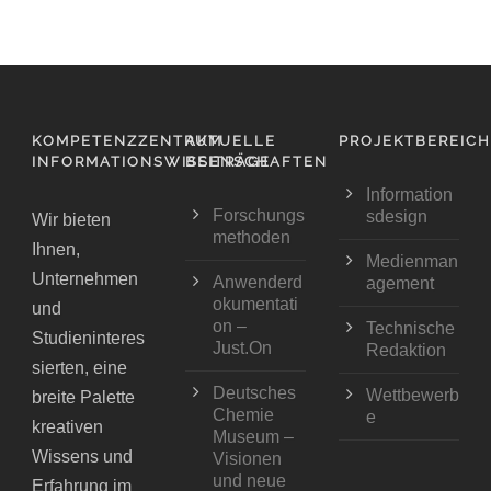
KOMPETENZZENTRUM
AKTUELLE
PROJEKTBEREIC
INFORMATIONSWISSENSCHAFTEN
BEITRÄGE
Information
Forschungs
sdesign
Wir bieten
methoden
Ihnen,
Medienman
Unternehmen
Anwenderd
agement
okumentati
und
on –
Technische
Studieninteres
Just.On
Redaktion
sierten, eine
Deutsches
Wettbewerb
breite Palette
Chemie
e
kreativen
Museum –
Wissens und
Visionen
und neue
Erfahrung im