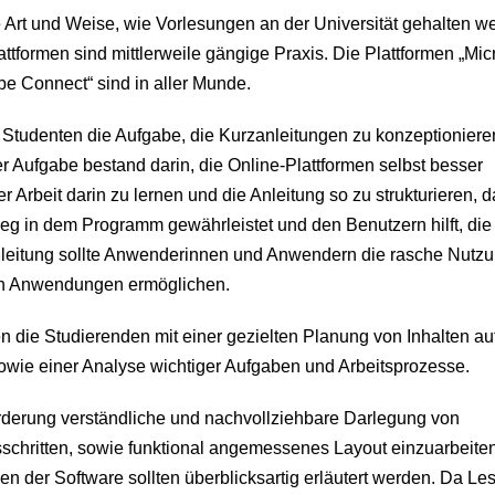
Art und Weise, wie Vorlesungen an der Universität gehalten w
attformen sind mittlerweile gängige Praxis. Die Plattformen „Mic
e Connect“ sind in aller Munde.
e Studenten die Aufgabe, die Kurzanleitungen zu konzeptioniere
er Aufgabe bestand darin, die Online-Plattformen selbst besser
r Arbeit darin zu lernen und die Anleitung so zu strukturieren, 
ieg in dem Programm gewährleistet und den Benutzern hilft, die
anleitung sollte Anwenderinnen und Anwendern die rasche Nutz
gen Anwendungen ermöglichen.
ten die Studierenden mit einer gezielten Planung von Inhalten au
owie einer Analyse wichtiger Aufgaben und Arbeitsprozesse.
rderung verständliche und nachvollziehbare Darlegung von
chritten, sowie funktional angemessenes Layout einzuarbeiten
n der Software sollten überblicksartig erläutert werden. Da Le