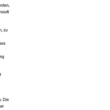
erden,
rosoft
n, zu
dass
ung
f
. Die
ser