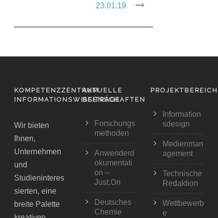
23.01.19
KOMPETENZZENTRUM
AKTUELLE
PROJEKTBEREIC
INFORMATIONSWISSENSCHAFTEN
BEITRÄGE
Information
Forschungs
sdesign
Wir bieten
methoden
Ihnen,
Medienman
Unternehmen
Anwenderd
agement
okumentati
und
on –
Technische
Studieninteres
Just.On
Redaktion
sierten, eine
Deutsches
Wettbewerb
breite Palette
Chemie
e
kreativen