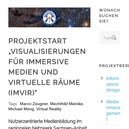
WONACH
SUCHEN
SIE?
PROJEKTSTART
„VISUALISIERUNGEN
FÜR IMMERSIVE
PROJEKTBER
MEDIEN UND
Inform
VIRTUELLE RÄUME
ations
design
(IMVIR)“
Medie
Tags
Marco Zeugner
,
Mechthild Meinike
,
nmana
Michael Meng
,
Virtual Reality
gemen
t
Nutzerzentrierte Medienbildung im
regionalen Netzwerk Sachsen-Anhalt