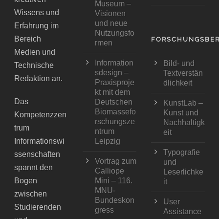
Museum –
Wissens und
Visionen
und neue
Erfahrung im
Nutzungsfo
Bereich
FORSCHUNGSBER
rmen
Medien und
Information
Bild- und
Technische
sdesign –
Textverstän
Redaktion an.
Praxisproje
dlichkeit
kt mit dem
Das
Deutschen
KunstLab –
Biomassefo
Kunst und
Kompetenzzen
rschungsze
Nachhaltigk
trum
ntrum
eit
Informationswi
Leipzig
Typografie
ssenschaften
Vortrag zum
und
spannt den
Calliope
Leserlichke
Bogen
Mini – 116.
it
MNU-
zwischen
Bundeskon
User
Studierenden
gress
Assistance