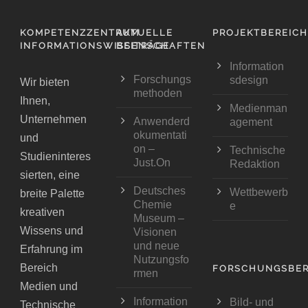
KOMPETENZZENTRUM
AKTUELLE
PROJEKTBEREIC
INFORMATIONSWISSENSCHAFTEN
BEITRÄGE
Information
Forschungs
sdesign
Wir bieten
methoden
Ihnen,
Medienman
Unternehmen
Anwenderd
agement
okumentati
und
on –
Technische
Studieninteres
Just.On
Redaktion
sierten, eine
Deutsches
Wettbewerb
breite Palette
Chemie
e
kreativen
Museum –
Wissens und
Visionen
und neue
Erfahrung im
Nutzungsfo
Bereich
FORSCHUNGSBER
rmen
Medien und
Information
Bild- und
Technische