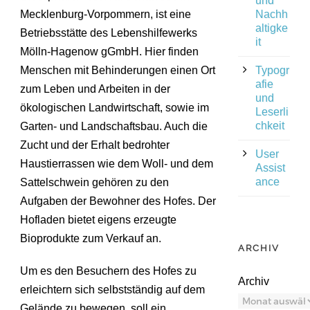
und
Mecklenburg-Vorpommern, ist eine
Nachh
altigke
Betriebsstätte des Lebenshilfewerks
it
Mölln-Hagenow gGmbH. Hier finden
Menschen mit Behinderungen einen Ort
Typogr
afie
zum Leben und Arbeiten in der
und
ökologischen Landwirtschaft, sowie im
Leserli
chkeit
Garten- und Landschaftsbau. Auch die
Zucht und der Erhalt bedrohter
User
Haustierrassen wie dem Woll- und dem
Assist
ance
Sattelschwein gehören zu den
Aufgaben der Bewohner des Hofes. Der
Hofladen bietet eigens erzeugte
Bioprodukte zum Verkauf an.
ARCHIV
Um es den Besuchern des Hofes zu
Archiv
erleichtern sich selbstständig auf dem
Gelände zu bewegen, soll ein