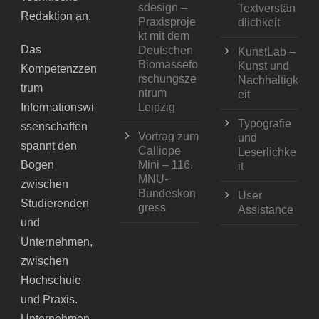
sdesign –
Textverstän
Redaktion an.
Praxisproje
dlichkeit
kt mit dem
Das
Deutschen
KunstLab –
Biomassefo
Kunst und
Kompetenzzen
rschungsze
Nachhaltigk
trum
ntrum
eit
Informationswi
Leipzig
Typografie
ssenschaften
Vortrag zum
und
spannt den
Calliope
Leserlichke
Bogen
Mini – 116.
it
MNU-
zwischen
Bundeskon
User
Studierenden
gress
Assistance
und
Unternehmen,
zwischen
Hochschule
und Praxis.
Unternehmen