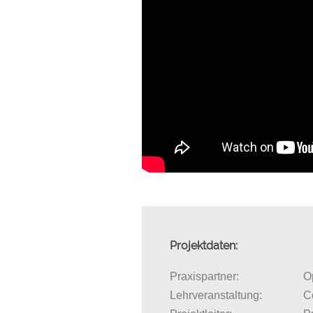
Projektdaten:
Praxispartner:
O
Lehrveranstaltung:
C