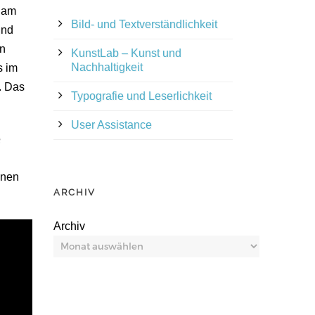
s am
Bild- und Textverständlichkeit
und
in
KunstLab – Kunst und
Nachhaltigkeit
s im
. Das
Typografie und Leserlichkeit
User Assistance
e
onen
ARCHIV
Archiv