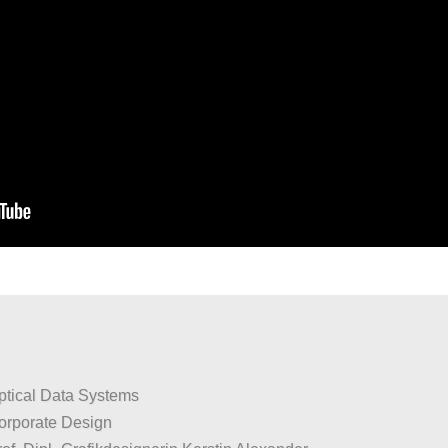
ptical Data Systems
orporate Design