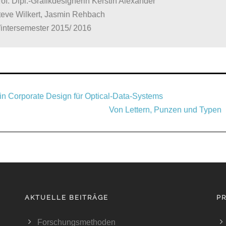
of. Dipl.-Grafikdesignerin Kerstin Alexander
teve Wilkert, Jasmin Rehbach
intersemester 2015/ 2016
n Corporate Design für Optical-Data-Systems
Von Lettern, Punzen und Typen
AKTUELLE BEITRÄGE
P
Forschungsmethoden